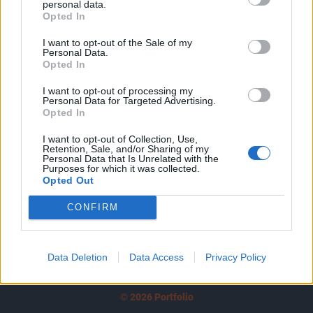
personal data.
tartozik, melynek olvasása előfizetéses
Opted In
regisztrációhoz kötött.
I want to opt-out of the Sale of my
Az előfizetés a következőket tartalmazza:
Personal Data.
Opted In
Portfolio.hu teljes cikkarchívum
Kötéslisták: BÉT elmúlt 2 év napon belüli
I want to opt-out of processing my
Personal Data for Targeted Advertising.
kötéslistái
Opted In
Előfizetés
I want to opt-out of Collection, Use,
Retention, Sale, and/or Sharing of my
Personal Data that Is Unrelated with the
Purposes for which it was collected.
Opted Out
MÁR ELŐFIZETŐNK VAGY?
BEJELENTKEZÉS
CONFIRM
Data Deletion
Data Access
Privacy Policy
© 2026 Portfolio