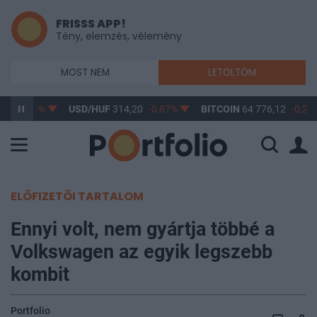
FRISSS APP!
Tény, elemzés, vélemény
MOST NEM
LETÖLTÖM
17
-0,61%
USD/HUF
314,20
-0,87%
BITCOIN
64 776,12
-0,2%
ELŐFIZETŐI TARTALOM
Ennyi volt, nem gyártja többé a
Volkswagen az egyik legszebb
kombit
Portfolio