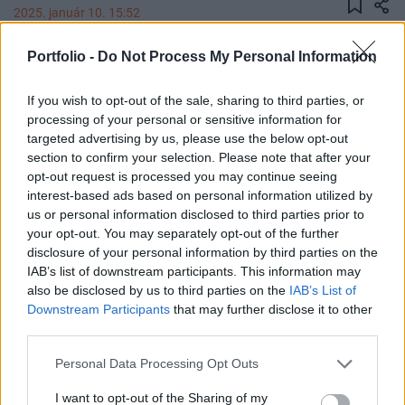
2025. január 10. 15:52
Portfolio -
Do Not Process My Personal Information
Újabb modelltől búcsúzik a Volkswagen,
befejeződik a valaha volt egyik legszebb
If you wish to opt-out of the sale, sharing to third parties, or
kombinak, az Arteon Shooting Brake-nek a
processing of your personal or sensitive information for
gyártása.
targeted advertising by us, please use the below opt-out
section to confirm your selection. Please note that after your
Auf Wiedersehen, Arteon! Utálok rossz híreket közölni, de a
opt-out request is processed you may continue seeing
Volkswagen Arteon gyártása megszűnik. A szedán nyolc, a
interest-based ads based on personal information utilized by
Shooting Brake pedig öt évnyi gyártás után a VW közel 190
us or personal information disclosed to third parties prior to
your opt-out. You may separately opt-out of the further
000 gyártott jármű után befejezi a gyártást. Ezt posztolta ki
disclosure of your personal information by third parties on the
a Volkswagen kommunikációs menedzsere a LinkedInre.
IAB’s list of downstream participants. This information may
Forrás: LinkedIn Az Arteon a Volkswagen osnabrücki
also be disclosed by us to third parties on the
IAB’s List of
gyárában készül, annak az üzemnek...
Downstream Participants
that may further disclose it to other
third parties.
KEDVES OLVASÓNK!
Personal Data Processing Opt Outs
A keresett cikk a portfolio.hu hírarchívumához
I want to opt-out of the Sharing of my