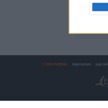
kötéslistái
MÁR ELŐFIZETŐ
© 2026 Portfolio
impresszum
jogi nyi
Partnereink