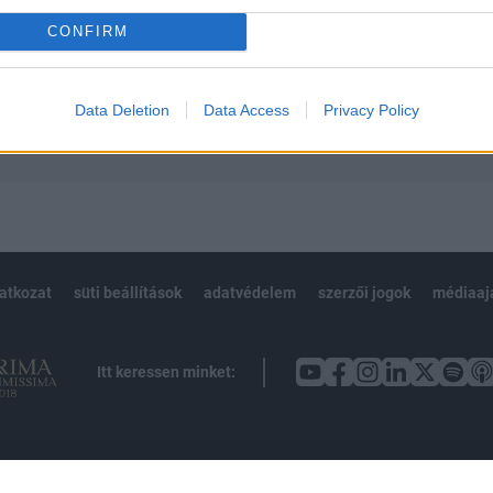
CONFIRM
Előfizetés
Data Deletion
Data Access
Privacy Policy
NK VAGY?
BEJELENTKEZÉS
latkozat
süti beállítások
adatvédelem
szerzői jogok
médiaaj
Itt keressen minket: