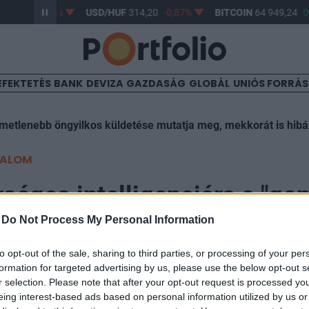
63,17
-0,61%
USD/HUF
314,20
-0,87%
BITCOIN
64 949,24
0,
EFEKTETÉS
BANK
DEVIZA
GAZDASÁG
GLOBÁL
UNIÓS FORRÁ
lmetlenebb öngyilkos küldetése mutatja meg, mekkorát is hib
TALOM
séges intelligenciára a "go
vetül", meglepő helyről érke
-
Do Not Process My Personal Information
ztetés
to opt-out of the sale, sharing to third parties, or processing of your per
formation for targeted advertising by us, please use the below opt-out s
r selection. Please note that after your opt-out request is processed y
eing interest-based ads based on personal information utilized by us or