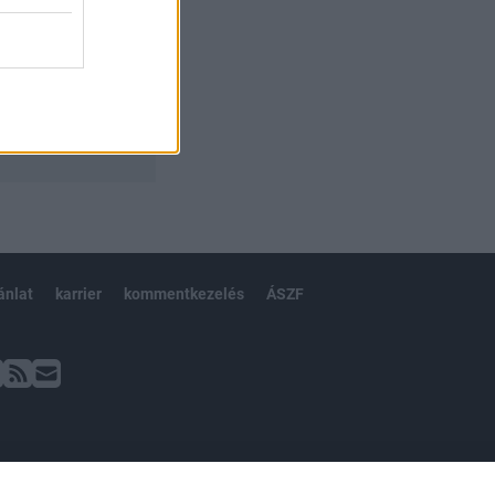
ánlat
karrier
kommentkezelés
ÁSZF