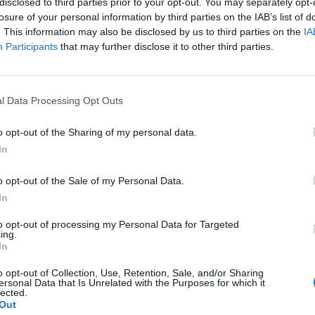
disclosed to third parties prior to your opt-out. You may separately opt-
losure of your personal information by third parties on the IAB’s list of
. This information may also be disclosed by us to third parties on the
IA
echnológiában a mesterséges intelligencia (MI) alkal
Participants
that may further disclose it to other third parties.
lmeztet a Vatikán az "Antiqua et Nova" (Régi és új) cí
n.
l Data Processing Opt Outs
026Agentic AI, fintech harc és digitális bankolás - Technológia
! November 10-én jön a Portfolio Banking Technology, regisztrác
o opt-out of the Sharing of my personal data.
lentkezésA dokumentum szerint a MI elvileg pozitívan járulhat h
In
at a társadalmi élet különböző területein, azonban, mint...
o opt-out of the Sale of my Personal Data.
In
ASÓNK!
to opt-out of processing my Personal Data for Targeted
a portfolio.hu hírarchívumához tartozik, melynek olvasása előf
ing.
ötött.
In
övetkezőket tartalmazza:
o opt-out of Collection, Use, Retention, Sale, and/or Sharing
ersonal Data that Is Unrelated with the Purposes for which it
 teljes cikkarchívum
lected.
 BÉT elmúlt 2 év napon belüli
Out