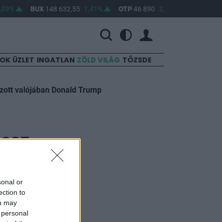
09%
BUX
148 632,55
1,41%
OTP
46 890
2,16%
MOL
4 65
SOK
ÜZLET
INGATLAN
ZÖLD VILÁG
TŐZSDE
ázott valójában Donald Trump
nosz
zett
sonal or
ection to
ou may
 personal