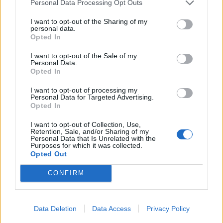
Personal Data Processing Opt Outs
I want to opt-out of the Sharing of my
KEDVES OLVASÓNK!
personal data.
Opted In
A keresett cikk a portfolio.hu hírarchívumához
tartozik, melynek olvasása előfizetéses
I want to opt-out of the Sale of my
Personal Data.
regisztrációhoz kötött.
Opted In
Az előfizetés a következőket tartalmazza:
I want to opt-out of processing my
Personal Data for Targeted Advertising.
Portfolio.hu teljes cikkarchívum
Opted In
Kötéslisták: BÉT elmúlt 2 év napon belüli
kötéslistái
I want to opt-out of Collection, Use,
Retention, Sale, and/or Sharing of my
Personal Data that Is Unrelated with the
Purposes for which it was collected.
Előfizetés
Opted Out
CONFIRM
MÁR ELŐFIZETŐNK VAGY?
BEJELENTKEZÉS
Data Deletion
Data Access
Privacy Policy