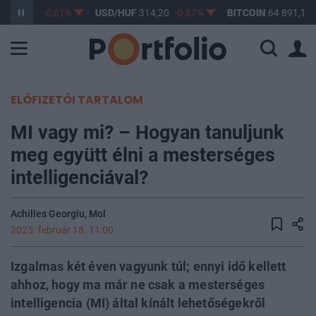
F
363,17
-0,61%
USD/HUF
314,20
-0,87%
BITCOIN
64 891,12
ELŐFIZETŐI TARTALOM
MI vagy mi? – Hogyan tanuljunk
meg együtt élni a mesterséges
intelligenciával?
Achilles Georgiu, Mol
2025. február 18. 11:00
Izgalmas két éven vagyunk túl; ennyi idő kellett
ahhoz, hogy ma már ne csak a mesterséges
intelligencia (MI) által kínált lehetőségekről