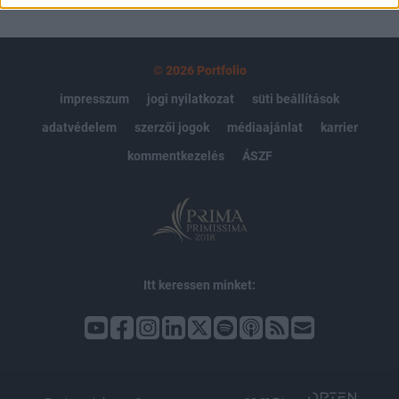
© 2026 Portfolio
impresszum
jogi nyilatkozat
süti beállítások
adatvédelem
szerzői jogok
médiaajánlat
karrier
kommentkezelés
ÁSZF
Itt keressen minket: