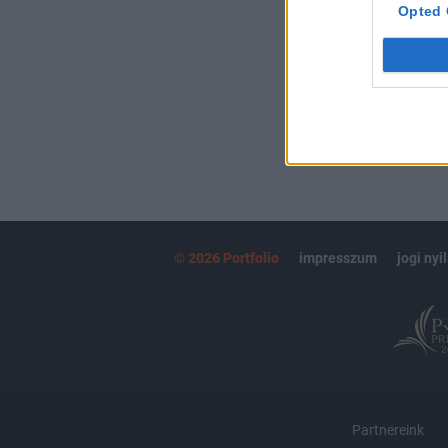
kötéslistái
Opted 
MÁR ELŐFIZETŐ
© 2026 Portfolio
impresszum
jogi nyi
Partnereink