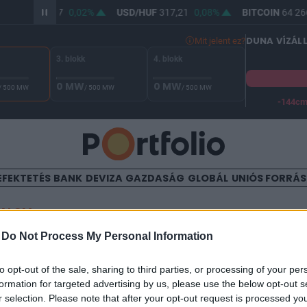
R/HUF
365,47
0,02%
USD/HUF
317,21
0,08%
BITCOIN
64 266
DUNA VÍZÁL
Mit jelent ez?
3. blokk
4. blokk
0 MW
0 MW
/ 500 MW
/ 500 MW
/ 500 MW
-144c
A Duna vízállása Paksnál -128 cm. A biztonsági határ -144 cm,
EFEKTETÉS
BANK
DEVIZA
GAZDASÁG
GLOBÁL
UNIÓS FORRÁ
TALOM
-
Do Not Process My Personal Information
 drágulhatnak idén a repülő
to opt-out of the sale, sharing to third parties, or processing of your per
formation for targeted advertising by us, please use the below opt-out s
r selection. Please note that after your opt-out request is processed y
4