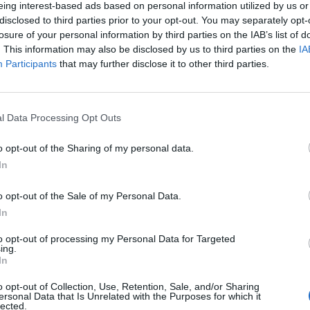
eing interest-based ads based on personal information utilized by us or
disclosed to third parties prior to your opt-out. You may separately opt-
gazgatója szerint idén nyáron 4-6 százalékkal emelke
losure of your personal information by third parties on the IAB’s list of
és bízik benne, hogy 2026-ra megoldódhatnak a Boeing 
. This information may also be disclosed by us to third parties on the
IA
Participants
that may further disclose it to other third parties.
yanair vezérigazgatója kedden Varsóban tartott sajtótájékoztatój
társaság az idei nyári szezonban 4-6 százalékos jegyáremelked
l Data Processing Opt Outs
 nyáron még 10 százalékos árcsökkenést tapasztalt, részben az 
, azóta nagyrészt megoldott vita miatt. O'Leary szerint...
o opt-out of the Sharing of my personal data.
In
ASÓNK!
o opt-out of the Sale of my Personal Data.
In
a portfolio.hu hírarchívumához tartozik, melynek olvasása előf
ötött.
to opt-out of processing my Personal Data for Targeted
ing.
övetkezőket tartalmazza:
In
 teljes cikkarchívum
o opt-out of Collection, Use, Retention, Sale, and/or Sharing
 BÉT elmúlt 2 év napon belüli
ersonal Data that Is Unrelated with the Purposes for which it
lected.