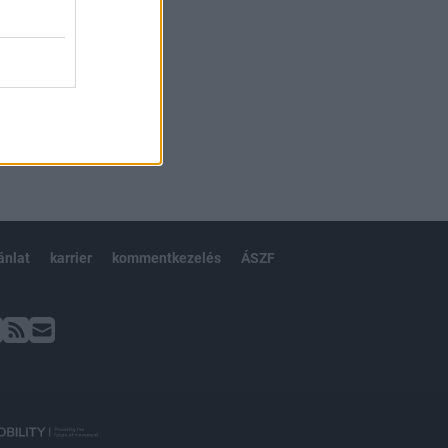
ánlat
karrier
kommentkezelés
ÁSZF