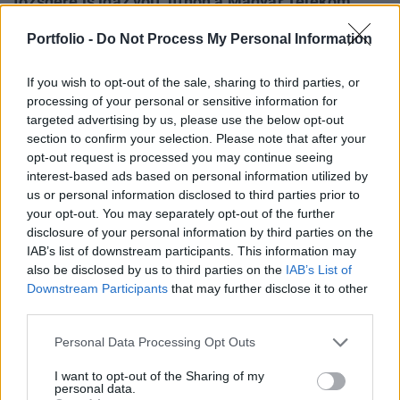
tőzsdére is igaz volt, itthon a Magyar Telekom
friss eredményeire reagált pozitívan a piac. Végül
Portfolio -
Do Not Process My Personal Information
a Telekom árfolyama 11,5 százalékos pluszban
zárt, ezzel a legjobban teljesítő komponens volt
If you wish to opt-out of the sale, sharing to third parties, or
ma a BUX indexben.
processing of your personal or sensitive information for
targeted advertising by us, please use the below opt-out
Portfolio Investment Day 2026Október 21-én jön a Portfolio
section to confirm your selection. Please note that after your
Investment Day 2026, ahol a piac vezető szakértőivel
opt-out request is processed you may continue seeing
keressük a választ a befektetőket leginkább foglalkoztató
interest-based ads based on personal information utilized by
us or personal information disclosed to third parties prior to
kérdésekre. Meddig tarthat az AI-rali, kik lehetnek a
your opt-out. You may separately opt-out of the further
következő évek nyertesei, mire számíthatunk a részvény-,
disclosure of your personal information by third parties on the
kötvény-, nyersanyag- és kriptopiacokon, és hogyan
IAB’s list of downstream participants. This information may
érdemes portfóliót építeni egy gyorsan változó...
also be disclosed by us to third parties on the
IAB’s List of
Downstream Participants
that may further disclose it to other
third parties.
KEDVES OLVASÓNK!
Personal Data Processing Opt Outs
A keresett cikk a portfolio.hu hírarchívumához
tartozik, melynek olvasása előfizetéses
I want to opt-out of the Sharing of my
personal data.
regisztrációhoz kötött.