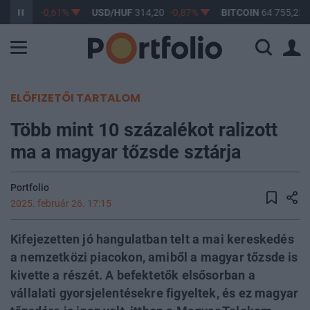
F
363,17
-0,61%
USD/HUF
314,20
-0,87%
BITCOIN
64 755,23
ELŐFIZETŐI TARTALOM
Több mint 10 százalékot ralizott
ma a magyar tőzsde sztárja
Portfolio
2025. február 26. 17:15
Kifejezetten jó hangulatban telt a mai kereskedés
a nemzetközi piacokon, amiből a magyar tőzsde is
kivette a részét. A befektetők elsősorban a
vállalati gyorsjelentésekre figyeltek, és ez magyar