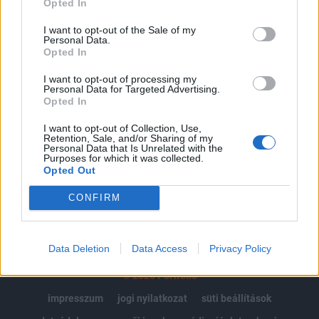
Opted In
Az előfizetés a következőket tartalmazza:
I want to opt-out of the Sale of my
Personal Data.
Portfolio.hu teljes cikkarchívum
Opted In
Kötéslisták: BÉT elmúlt 2 év napon belüli
kötéslistái
I want to opt-out of processing my
Personal Data for Targeted Advertising.
Opted In
Előfizetés
I want to opt-out of Collection, Use,
Retention, Sale, and/or Sharing of my
Personal Data that Is Unrelated with the
Purposes for which it was collected.
MÁR ELŐFIZETŐNK VAGY?
BEJELENTKEZÉS
Opted Out
CONFIRM
Data Deletion
Data Access
Privacy Policy
© 2026 Portfolio
impresszum
jogi nyilatkozat
süti beállítások