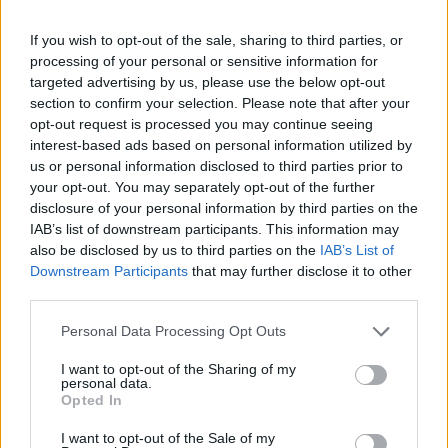
Jászai Gellért, a 4iG Nyrt. elnöke.
If you wish to opt-out of the sale, sharing to third parties, or
Több magas rangú katonai és diplomáciai képviselő is
processing of your personal or sensitive information for
részt vett a találkozón, amelyen a magyar informatikai és
targeted advertising by us, please use the below opt-out
ICT piac egyik meghatározó szereplője vett részt az
section to confirm your selection. Please note that after your
amerikai védelmi minisztérium delegációjával. Jelen volt
opt-out request is processed you may continue seeing
többek között Robert Palladinó, az Egyesült Államok
interest-based ads based on personal information utilized by
budapesti ideiglenes ügyvivője, valamint Quaid Quadri
us or personal information disclosed to third parties prior to
your opt-out. You may separately opt-out of the further
dandártábornok, az Amerikai Egyesült Államok...
disclosure of your personal information by third parties on the
IAB’s list of downstream participants. This information may
also be disclosed by us to third parties on the
IAB’s List of
KEDVES OLVASÓNK!
Downstream Participants
that may further disclose it to other
A keresett cikk a portfolio.hu hírarchívumához
third parties.
tartozik, melynek olvasása előfizetéses
Personal Data Processing Opt Outs
regisztrációhoz kötött.
I want to opt-out of the Sharing of my
Az előfizetés a következőket tartalmazza:
personal data.
Opted In
Portfolio.hu teljes cikkarchívum
Kötéslisták: BÉT elmúlt 2 év napon belüli
I want to opt-out of the Sale of my