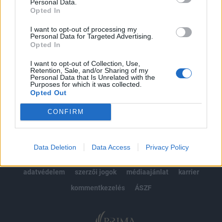
kötéslistái
Personal Data.
Opted In
Előfizetés
I want to opt-out of processing my
Personal Data for Targeted Advertising.
Opted In
MÁR ELŐFIZETŐNK VAGY?
BEJELENTKEZÉS
I want to opt-out of Collection, Use,
Retention, Sale, and/or Sharing of my
Personal Data that Is Unrelated with the
Purposes for which it was collected.
Opted Out
CONFIRM
© 2026 Portfolio
Data Deletion
Data Access
Privacy Policy
impresszum
jogi nyilatkozat
süti beállítások
adatvédelem
szerzői jogok
médiaajánlat
karrier
kommentkezelés
ÁSZF