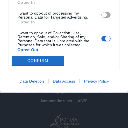
Opted In
Előfizetés
I want to opt-out of processing my
Personal Data for Targeted Advertising.
Opted In
MÁR ELŐFIZETŐNK VAGY?
BEJELENTKEZÉS
I want to opt-out of Collection, Use,
Retention, Sale, and/or Sharing of my
Personal Data that Is Unrelated with the
Purposes for which it was collected.
Opted Out
CONFIRM
© 2026 Portfolio
Data Deletion
Data Access
Privacy Policy
impresszum
jogi nyilatkozat
süti beállítások
adatvédelem
szerzői jogok
médiaajánlat
karrier
kommentkezelés
ÁSZF