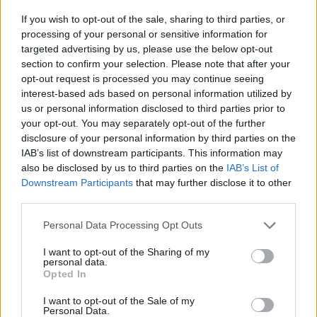
Portfolio Investment Day 2025Május 8-án lesz a Portfolio
If you wish to opt-out of the sale, sharing to third parties, or
Investment Day 2025 befektetési konferenciánk, ahol profi
processing of your personal or sensitive information for
szakemberek osztják meg befektetési ötleteiket, legyen szó
targeted advertising by us, please use the below opt-out
section to confirm your selection. Please note that after your
a részvény-, állampapír-, nyersanyag-, kripto-, ingatlan- vagy
opt-out request is processed you may continue seeing
műtárgypiacról. Most érdemes jelentkezni!Információ és
interest-based ads based on personal information utilized by
jelentkezés Az amerikai repülőgépgyártó megtartja az
us or personal information disclosed to third parties prior to
üzletág azon alapvető digitális...
your opt-out. You may separately opt-out of the further
disclosure of your personal information by third parties on the
IAB’s list of downstream participants. This information may
KEDVES OLVASÓNK!
also be disclosed by us to third parties on the
IAB’s List of
Downstream Participants
that may further disclose it to other
A keresett cikk a portfolio.hu hírarchívumához
third parties.
tartozik, melynek olvasása előfizetéses
regisztrációhoz kötött.
Personal Data Processing Opt Outs
Az előfizetés a következőket tartalmazza:
I want to opt-out of the Sharing of my
personal data.
Portfolio.hu teljes cikkarchívum
Opted In
Kötéslisták: BÉT elmúlt 2 év napon belüli
I want to opt-out of the Sale of my
kötéslistái
Personal Data.