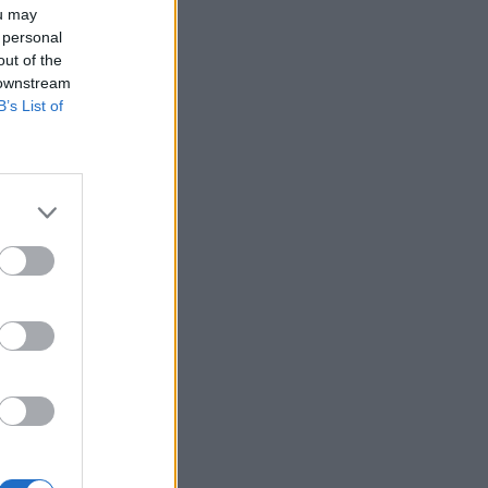
ou may
 personal
sága pozitív
out of the
 downstream
zítményeik
B’s List of
tkulás,
zelésére
 ez lenne az első
ve a vállalat
ihez kezd ezzel a
ntkezésA Richter a
 Emberi
..
izetéses