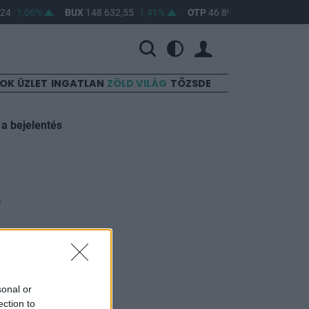
24
1,06%
BUX
148 632,55
1,41%
OTP
46 890
2,16%
MOL
SOK
ÜZLET
INGATLAN
ZÖLD VILÁG
TŐZSDE
 a bejelentés
t
sonal or
ection to