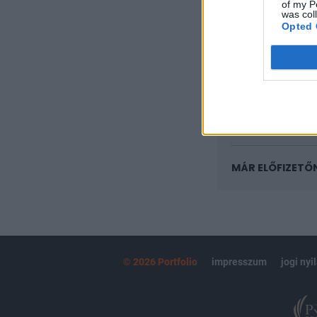
regisztrációhoz k
of my P
was col
Opted 
Az előfizetés a k
Portfolio.hu
Kötéslisták:
kötéslistái
MÁR ELŐFIZETŐ
© 2026 Portfolio
impresszum
jogi nyi