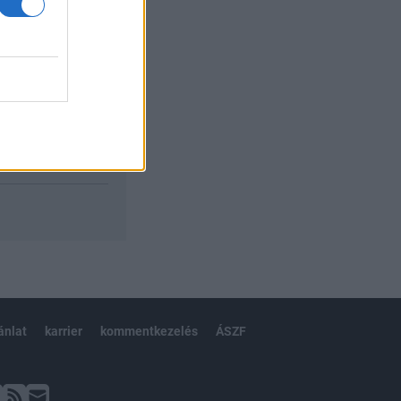
ánlat
karrier
kommentkezelés
ÁSZF