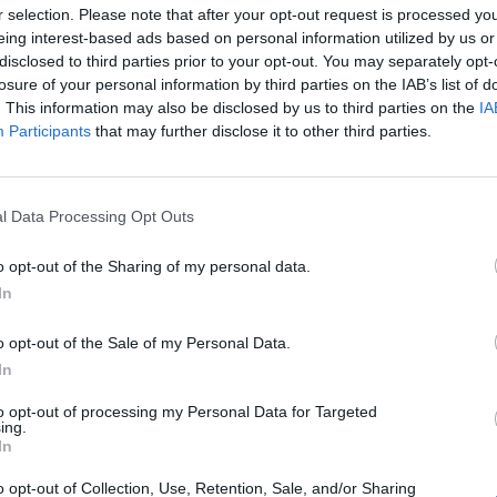
r selection. Please note that after your opt-out request is processed y
eing interest-based ads based on personal information utilized by us or
ntette, hogy az Európai Gyógyszerügynökség szakbizott
disclosed to third parties prior to your opt-out. You may separately opt-
losure of your personal information by third parties on the IAB’s list of
 a Junod és Yaxwer nevű bioszimiláris denosumab kés
. This information may also be disclosed by us to third parties on the
IA
ba hozatali engedélyére. Ezek a gyógyszerek a csontri
Participants
that may further disclose it to other third parties.
kos megbetegedések és óriássejtes csontdaganatok ke
ngedélyezés fontos mérföldkő a Richter számára, mivel
lonális antitest bioszimiláris termékük, tovább erősít
l Data Processing Opt Outs
i portfólióját.
o opt-out of the Sharing of my personal data.
m 2026Új lehetőségek a magyar egészségügy előtt - De mégis m
In
zektor? Jubileumi konferenciánkon kiderül.Információ és jele
s után tette közzé, hogy az Európai Gyógyszerügynökség (EMA)
o opt-out of the Sale of my Personal Data.
t gyógyszerkészítmények bizottsága (CHMP) pozitív véleményt.
In
to opt-out of processing my Personal Data for Targeted
ing.
ASÓNK!
In
a portfolio.hu hírarchívumához tartozik, melynek olvasása előf
o opt-out of Collection, Use, Retention, Sale, and/or Sharing