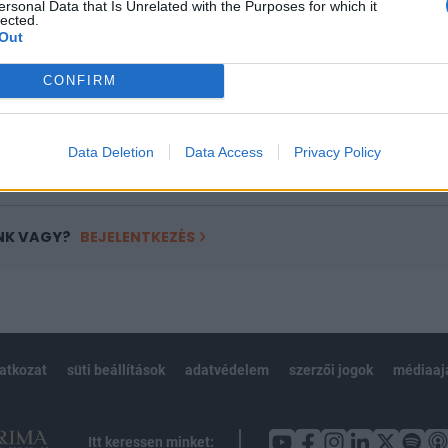
ötött.
ersonal Data that Is Unrelated with the Purposes for which it
lected.
Out
övetkezőket tartalmazza:
 teljes cikkarchívum
CONFIRM
 BÉT elmúlt 2 év napon belüli
Data Deletion
Data Access
Privacy Policy
Előfizetés
NK VAGY?
BEJELENTKEZÉS
latkozat
süti beállítások
adatvédelem
szerzői jogok
médiaaj
Itt keressen minket: