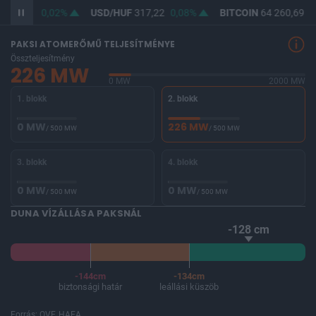
365,49
0,02%
USD/HUF
317,22
0,08%
BITCOIN
64 260,69
-
PAKSI ATOMERŐMŰ TELJESÍTMÉNYE
Összteljesítmény
226 MW
0 MW
2000 MW
1. blokk
2. blokk
0 MW
226 MW
/ 500 MW
/ 500 MW
3. blokk
4. blokk
0 MW
0 MW
/ 500 MW
/ 500 MW
DUNA VÍZÁLLÁSA PAKSNÁL
-128 cm
-144cm
-134cm
biztonsági határ
leállási küszöb
Forrás: OVF, HAEA