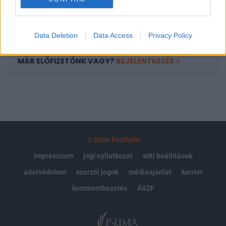
Előfizetés
Data Deletion
Data Access
Privacy Policy
MÁR ELŐFIZETŐNK VAGY?
BEJELENTKEZÉS
© 2026 Portfolio
impresszum
jogi nyilatkozat
süti beállítások
adatvédelem
szerzői jogok
médiaajánlat
karrier
kommentkezelés
ÁSZF