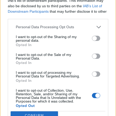
IAB’s list of downstream participants. This information may
also be disclosed by us to third parties on the
IAB’s List of
Gloster Befektetői Klub 2025Május 15-én jön a Portfolio
Downstream Participants
that may further disclose it to other
következő befektetői klubja, melyen a Gloster alapítója és
third parties.
vezetője bemutatja a vállalat új stratégiáját, valamint
Personal Data Processing Opt Outs
megismerheted a Gloster menedzsmentjét, és személyesen
kérdezhetsz tőlük.Információ és jelentkezés A BUDAPESTI
I want to opt-out of the Sharing of my
personal data.
ÉRTÉKTŐZSDÉN CSÜTÖRTÖKÖN ÉS PÉNTEKEN IS
Opted In
SZÜNETEL A KERESKEDÉS A MUNKA ÜNNEPE MIATTI...
I want to opt-out of the Sale of my
Personal Data.
Opted In
KEDVES OLVASÓNK!
I want to opt-out of processing my
A keresett cikk a portfolio.hu hírarchívumához
Personal Data for Targeted Advertising.
tartozik, melynek olvasása előfizetéses
Opted In
regisztrációhoz kötött.
I want to opt-out of Collection, Use,
Retention, Sale, and/or Sharing of my
Az előfizetés a következőket tartalmazza:
Personal Data that Is Unrelated with the
Purposes for which it was collected.
Portfolio.hu teljes cikkarchívum
Opted Out
Kötéslisták: BÉT elmúlt 2 év napon belüli
kötéslistái
CONFIRM