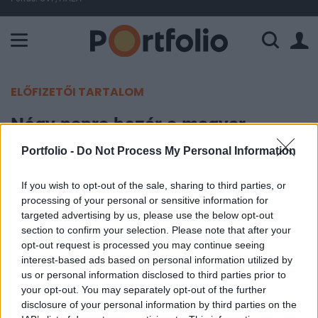
A Paksi Atomerőmű összteljesítménye 226 MW. A Duna vízállá
ELŐFIZETŐI TARTALOM
Négy napra bezár a magyar
tőzsde, mutatjuk, hol lehet
Portfolio -
Do Not Process My Personal Information
kereskedni a világban
If you wish to opt-out of the sale, sharing to third parties, or
processing of your personal or sensitive information for
Portfolio
targeted advertising by us, please use the below opt-out
2025. május 01. 06:30
section to confirm your selection. Please note that after your
opt-out request is processed you may continue seeing
Hosszú hétvége jön a magyar tőzsdén,
interest-based ads based on personal information utilized by
us or personal information disclosed to third parties prior to
csütörtökön és pénteken kereskedési szünnap
your opt-out. You may separately opt-out of the further
lesz, viszont a világ főbb részvénypiacai közül
disclosure of your personal information by third parties on the
lesz, amelyik kinyit.