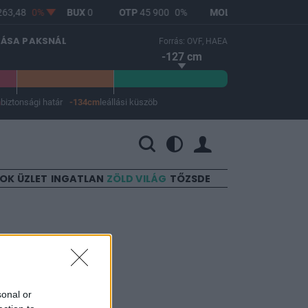
63,48
0%
BUX
0
OTP
45 900
0%
MOL
4 700
1,29%
LÁSA PAKSNÁL
Forrás: OVF, HAEA
-127 cm
m
biztonsági határ
-134cm
leállási küszöb
 a leállási küszöb -134 cm.
SOK
ÜZLET
INGATLAN
ZÖLD VILÁG
TŐZSDE
ár
sonal or