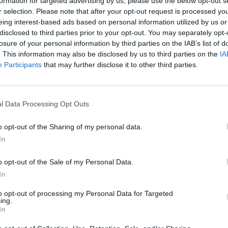
formation for targeted advertising by us, please use the below opt-out s
r selection. Please note that after your opt-out request is processed y
:20
eing interest-based ads based on personal information utilized by us or
disclosed to third parties prior to your opt-out. You may separately opt-
losure of your personal information by third parties on the IAB’s list of
január 1-jétől drasztikusan korlátozza a nehéz teher
. This information may also be disclosed by us to third parties on the
IA
t: lakott területen kívül gyakorlatilag csak a fő közl
Participants
that may further disclose it to other third parties.
ajd. A frissen elfogadott rendelet célja, hogy megvéd
t a tranzitforgalom okozta környezeti terheléstől, jelen
l Data Processing Opt Outs
m 2026Új lehetőségek a magyar egészségügy előtt - De mégis m
szektor? Jubileumi konferenciánkon kiderül.Információ és jel
o opt-out of the Sharing of my personal data.
ste megjelent 439/2025. (XII. 23.) számú kormányrendelet alapj
In
k közlekedési lehetőségeit Magyarországon. Az új szabályozás.
o opt-out of the Sale of my Personal Data.
In
ASÓNK!
to opt-out of processing my Personal Data for Targeted
a portfolio.hu hírarchívumához tartozik, melynek olvasása előf
ing.
ötött.
In
övetkezőket tartalmazza: