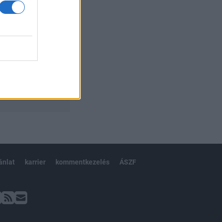
ánlat
karrier
kommentkezelés
ÁSZF