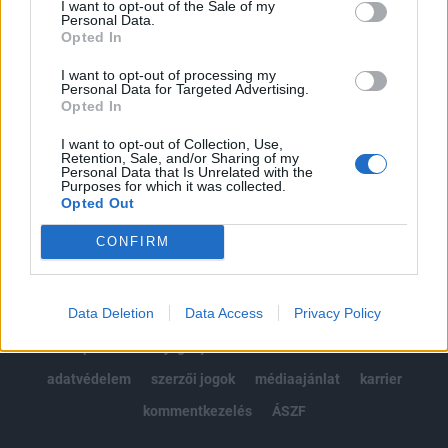
I want to opt-out of the Sale of my
Kötéslisták: BÉT elmúlt 2 év napon belüli
Personal Data.
kötéslistái
Opted In
I want to opt-out of processing my
Előfizetés
Personal Data for Targeted Advertising.
Opted In
I want to opt-out of Collection, Use,
MÁR ELŐFIZETŐNK VAGY?
BEJELENTKEZÉS
Retention, Sale, and/or Sharing of my
Personal Data that Is Unrelated with the
Purposes for which it was collected.
Opted Out
CONFIRM
Data Deletion
Data Access
Privacy Policy
© 2026 Portfolio
impresszum
jogi nyilatkozat
süti beállítások
adatvédelem
szerzői jogok
médiaajánlat
karrier
kommentkezelés
ÁSZF