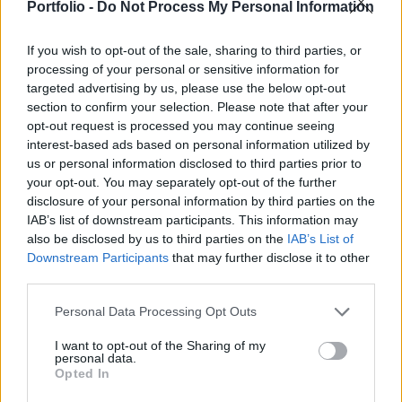
miniszterelnök történelmi jelentőségű választási
Portfolio -
Do Not Process My Personal Information
győzelmét követően - írja a Bloomberg.
If you wish to opt-out of the sale, sharing to third parties, or
Portfolio Investment Day 2026Október 21-én jön a Portfolio
processing of your personal or sensitive information for
targeted advertising by us, please use the below opt-out
Investment Day 2026, ahol a piac vezető szakértőivel
section to confirm your selection. Please note that after your
keressük a választ a befektetőket leginkább foglalkoztató
opt-out request is processed you may continue seeing
kérdésekre. Meddig tarthat az AI-rali, kik lehetnek a
interest-based ads based on personal information utilized by
következő évek nyertesei, mire számíthatunk a részvény-,
us or personal information disclosed to third parties prior to
kötvény-, nyersanyag- és kriptopiacokon, és hogyan
your opt-out. You may separately opt-out of the further
érdemes portfóliót építeni egy gyorsan változó...
disclosure of your personal information by third parties on the
IAB’s list of downstream participants. This information may
also be disclosed by us to third parties on the
IAB’s List of
KEDVES OLVASÓNK!
Downstream Participants
that may further disclose it to other
third parties.
A keresett cikk a portfolio.hu hírarchívumához
tartozik, melynek olvasása előfizetéses
Personal Data Processing Opt Outs
regisztrációhoz kötött.
I want to opt-out of the Sharing of my
personal data.
Az előfizetés a következőket tartalmazza:
Opted In
Portfolio.hu teljes cikkarchívum