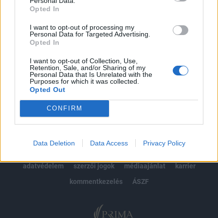
Personal Data.
Opted In
Előfizetés
I want to opt-out of processing my
Personal Data for Targeted Advertising.
Opted In
MÁR ELŐFIZETŐNK VAGY?
BEJELENTKEZÉS
I want to opt-out of Collection, Use,
Retention, Sale, and/or Sharing of my
Personal Data that Is Unrelated with the
Purposes for which it was collected.
Opted Out
CONFIRM
© 2026 Portfolio
Data Deletion
Data Access
Privacy Policy
impresszum
jogi nyilatkozat
süti beállítások
adatvédelem
szerzői jogok
médiaajánlat
karrier
kommentkezelés
ÁSZF