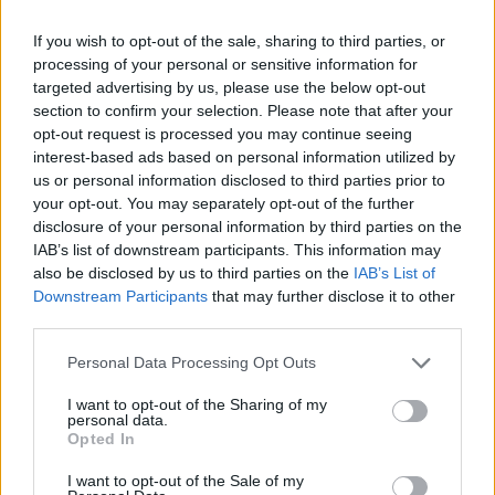
If you wish to opt-out of the sale, sharing to third parties, or
A lengyel kormány lépésével újra indul a bank privatizációs
processing of your personal or sensitive information for
folyamata, amelyre kiváló környezetet biztosít a régió
targeted advertising by us, please use the below opt-out
bankszektorának jelentős felértékelődése. A bank
section to confirm your selection. Please note that after your
mérlegfőösszege meghaladja a 20 milliárd dollárt. A
opt-out request is processed you may continue seeing
lengyel kormány az értékesítést a következő év közepére,
interest-based ads based on personal information utilized by
tehát az EU csatlakozás után tervezi. A bank 20-25%-át
us or personal information disclosed to third parties prior to
kívánják tőzsdére vinni. A PKO...
your opt-out. You may separately opt-out of the further
disclosure of your personal information by third parties on the
IAB’s list of downstream participants. This information may
KEDVES OLVASÓNK!
also be disclosed by us to third parties on the
IAB’s List of
Downstream Participants
that may further disclose it to other
A keresett cikk a portfolio.hu hírarchívumához
third parties.
tartozik, melynek olvasása előfizetéses
Personal Data Processing Opt Outs
regisztrációhoz kötött.
I want to opt-out of the Sharing of my
Az előfizetés a következőket tartalmazza:
personal data.
Portfolio.hu teljes cikkarchívum
Opted In
Kötéslisták: BÉT elmúlt 2 év napon belüli
I want to opt-out of the Sale of my
kötéslistái