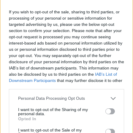
legnagyobb magyar biztosítótársaság bruttó
díjbevétele 10%-kal 156 milliárd forintra
If you wish to opt-out of the sale, sharing to third parties, or
processing of your personal or sensitive information for
emelkedett.
targeted advertising by us, please use the below opt-out
section to confirm your selection. Please note that after your
A cég adózott eredménye 10.6 milliárd forint lett, a
opt-out request is processed you may continue seeing
bevételhez viszonyított kárhányad 78% -ra rúgott. A
interest-based ads based on personal information utilized by
társaságot 2003-ban érzékenyen érintette, hogy a kötelező
us or personal information disclosed to third parties prior to
gépjármű-felelőség piacon 96 ezer ügyfelet vesztett,
your opt-out. You may separately opt-out of the further
amelyet az Allianz a nem költségarányos árakon
disclosure of your personal information by third parties on the
tevékenykedő konkurens cégeknek tud be. Az idei évben az
IAB’s list of downstream participants. This information may
Allianz díjbevétele 10%-kal nőhet az életbiztosítások...
also be disclosed by us to third parties on the
IAB’s List of
Downstream Participants
that may further disclose it to other
third parties.
KEDVES OLVASÓNK!
Personal Data Processing Opt Outs
A keresett cikk a portfolio.hu hírarchívumához
I want to opt-out of the Sharing of my
tartozik, melynek olvasása előfizetéses
personal data.
Opted In
regisztrációhoz kötött.
Az előfizetés a következőket tartalmazza:
I want to opt-out of the Sale of my