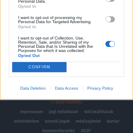
Personal Data.
Portfolio.hu teljes cikkarchívum
Opted In
Kötéslisták: BÉT elmúlt 2 év napon belüli
I want to opt-out of processing my
kötéslistái
Personal Data for Targeted Advertising.
Opted In
Előfizetés
I want to opt-out of Collection, Use,
Retention, Sale, and/or Sharing of my
Personal Data that Is Unrelated with the
Purposes for which it was collected.
MÁR ELŐFIZETŐNK VAGY?
BEJELENTKEZÉS
Opted Out
CONFIRM
Data Deletion
Data Access
Privacy Policy
© 2026 Portfolio
impresszum
jogi nyilatkozat
süti beállítások
adatvédelem
szerzői jogok
médiaajánlat
karrier
kommentkezelés
ÁSZF