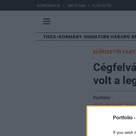
|
|
EUR/H
KONFERENCIA
ÁRFOLYAM
ELŐFIZETÉS
TISZA-KORMÁNY
SIGNATURE
HÁBORÚ
B
ELŐFIZETŐI TAR
Cégfelvá
volt a l
Portfolio
2010. április 06. 15:45
Portfolio 
A válságban sorá
felvásárlási akti
If you wish 