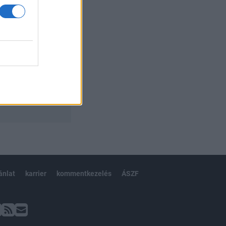
ánlat
karrier
kommentkezelés
ÁSZF