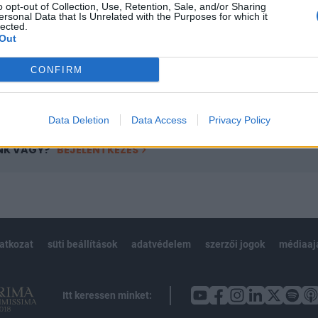
o opt-out of Collection, Use, Retention, Sale, and/or Sharing
övetkezőket tartalmazza:
ersonal Data that Is Unrelated with the Purposes for which it
 teljes cikkarchívum
lected.
Out
 BÉT elmúlt 2 év napon belüli
CONFIRM
Előfizetés
Data Deletion
Data Access
Privacy Policy
NK VAGY?
BEJELENTKEZÉS
latkozat
süti beállítások
adatvédelem
szerzői jogok
médiaaj
Itt keressen minket: