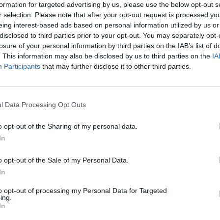
áltató társaság, a mergermarket és a DealWatch is a 
formation for targeted advertising by us, please use the below opt-out s
b M&A tanácsadói rangsorát. Az ügyletek összértékét 
r selection. Please note that after your opt-out request is processed y
gióban és Magyarországon is a JP Morgan áll az első h
eing interest-based ads based on personal information utilized by us or
disclosed to third parties prior to your opt-out. You may separately opt-
t, a hazai szereplők közül pedig az Invescom szerepel
losure of your personal information by third parties on the IAB’s list of
 az Invescom azon szakmai partnerek egyike lesz a 2010
. This information may also be disclosed by us to third parties on the
IA
özép-Kelet Európai Vállalatfinanszírozási és Kockáza
Participants
that may further disclose it to other third parties.
ikkel személyesen találkozhatnak, és akitől előadást 
l Data Processing Opt Outs
z első számú M&A tanácsadó a hazai piacon 2009-ben a tranzak
sszesen mintegy 4,091 millió dollár értékű ügyletben játszottak
o opt-out of the Sharing of my personal data.
ciók száma szerint viszont a Lazard számított az első számú t
In
 ugyanis 3 ügyletet bonyolítottak le.Régiós összevetésben...
o opt-out of the Sale of my Personal Data.
In
ASÓNK!
to opt-out of processing my Personal Data for Targeted
a portfolio.hu hírarchívumához tartozik, melynek olvasása előf
ing.
In
ötött.