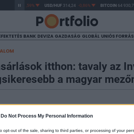
UF
363,26
-0,59%
USD/HUF
314,24
-0,86%
BITCOIN
64 930,74
EFEKTETÉS
BANK
DEVIZA
GAZDASÁG
GLOBÁL
UNIÓS FORRÁ
TALOM
sárlások itthon: tavaly az 
egsikeresebb a magyar mező
-
Do Not Process My Personal Information
n tapasztalt zuhanást követően lassan kezd magához t
vitás, ami kedvező hír a tanácsadók számára is. Két glo
to opt-out of the sale, sharing to third parties, or processing of your per