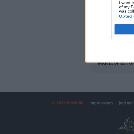
I want t
Az előfizetés a k
of my P
Portfolio.hu
was col
Opted 
Kötéslisták:
kötéslistái
MÁR ELŐFIZETŐ
© 2026 Portfolio
impresszum
jogi nyi