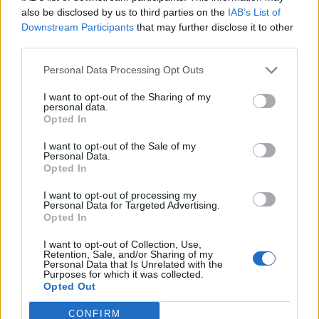
also be disclosed by us to third parties on the
IAB’s List of
A Start Zrt. 2010. első félévében 891 millió forint értékben
Downstream Participants
that may further disclose it to other
kötött új szerződéseket, valamennyit pályázati
third parties.
kezességvállalásra. A július első felében aláírt
szerződésekkel együtt a szerződésállomány immár
Personal Data Processing Opt Outs
meghaladja a 4 milliárd forintot. A korábban megkötött
I want to opt-out of the Sharing of my
szerződések közül 334 millió forint értékű szerződés szűnt
personal data.
Opted In
meg problémamentesen. Az élő szerződések...
I want to opt-out of the Sale of my
Personal Data.
KEDVES OLVASÓNK!
Opted In
A keresett cikk a portfolio.hu hírarchívumához
I want to opt-out of processing my
Personal Data for Targeted Advertising.
tartozik, melynek olvasása előfizetéses
Opted In
regisztrációhoz kötött.
I want to opt-out of Collection, Use,
Retention, Sale, and/or Sharing of my
Az előfizetés a következőket tartalmazza:
Personal Data that Is Unrelated with the
Portfolio.hu teljes cikkarchívum
Purposes for which it was collected.
Opted Out
Kötéslisták: BÉT elmúlt 2 év napon belüli
kötéslistái
CONFIRM