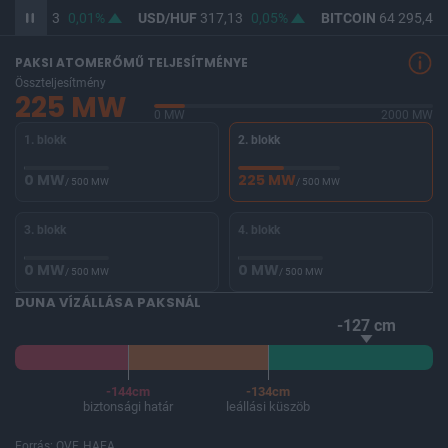
UF
365,43
0,01%
USD/HUF
317,13
0,05%
BITCOIN
64 295,40
PAKSI ATOMERŐMŰ TELJESÍTMÉNYE
Összteljesítmény
225 MW
0 MW
2000 MW
1. blokk
2. blokk
0 MW
225 MW
/ 500 MW
/ 500 MW
3. blokk
4. blokk
0 MW
0 MW
/ 500 MW
/ 500 MW
DUNA VÍZÁLLÁSA PAKSNÁL
-127 cm
-144cm
-134cm
biztonsági határ
leállási küszöb
Forrás: OVF, HAEA