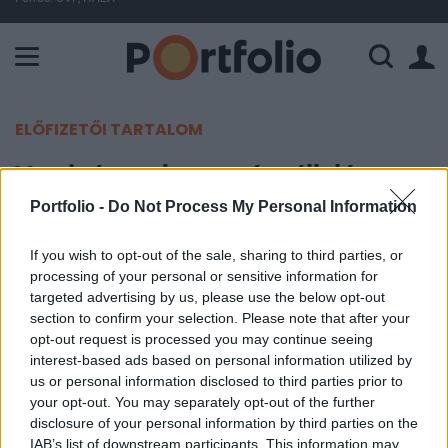
A Paksi Atomerőmű összteljesítménye 225 MW. A Duna vízállá
ELŐFIZETŐI TARTALOM
Van igény a kezességvállalásra
Portfolio -
Do Not Process My Personal Information
Portfolio
2010. július 27. 12:08
If you wish to opt-out of the sale, sharing to third parties, or
processing of your personal or sensitive information for
targeted advertising by us, please use the below opt-out
14%-kal, 3 853 millió forintra nőtt a Start
section to confirm your selection. Please note that after your
Tőkegarancia Zrt. szerződésállománya az év első
opt-out request is processed you may continue seeing
felében. A szerződések 94%-a pályázati
interest-based ads based on personal information utilized by
kezességvállalásra, a fennmaradó 6% pedig
us or personal information disclosed to third parties prior to
your opt-out. You may separately opt-out of the further
befektetési tőkegaranciára vonatkozott - közölte a
disclosure of your personal information by third parties on the
társaság.
IAB’s list of downstream participants. This information may