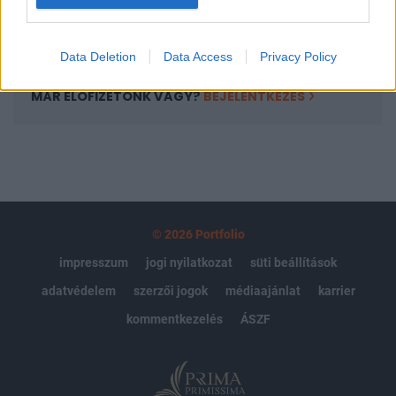
Előfizetés
Data Deletion
Data Access
Privacy Policy
MÁR ELŐFIZETŐNK VAGY?
BEJELENTKEZÉS
© 2026 Portfolio
impresszum
jogi nyilatkozat
süti beállítások
adatvédelem
szerzői jogok
médiaajánlat
karrier
kommentkezelés
ÁSZF