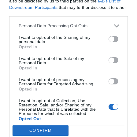
also be disclosed by us to third parties on the
IAB’s List of
Hitelezés Magyarországon 2012 című konferenciáján.
Downstream Participants
that may further disclose it to other
third parties.
Regisztráljon Ön is a rendezvényre! A lap szerdai száma
szerint a nyolc legnagyobb magyarországi hitelintézet
Personal Data Processing Opt Outs
közül csak az OTP Bank honlapján szerepelnek a ma élő
változattal kapcsolatos tudnivalók, a többi szereplőnél még
I want to opt-out of the Sharing of my
personal data.
nincs lehetőség az igénylésre,...
Opted In
I want to opt-out of the Sale of my
Personal Data.
KEDVES OLVASÓNK!
Opted In
A keresett cikk a portfolio.hu hírarchívumához
I want to opt-out of processing my
tartozik, melynek olvasása előfizetéses
Personal Data for Targeted Advertising.
Opted In
regisztrációhoz kötött.
I want to opt-out of Collection, Use,
Az előfizetés a következőket tartalmazza:
Retention, Sale, and/or Sharing of my
Portfolio.hu teljes cikkarchívum
Personal Data that Is Unrelated with the
Purposes for which it was collected.
Kötéslisták: BÉT elmúlt 2 év napon belüli
Opted Out
kötéslistái
CONFIRM