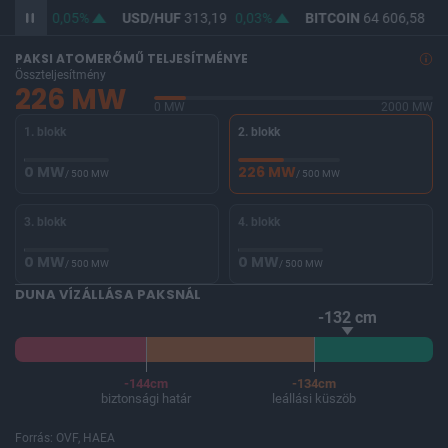
361,89
0,05%
USD/HUF
313,19
0,03%
BITCOIN
64 606,58
0,
PAKSI ATOMERŐMŰ TELJESÍTMÉNYE
Összteljesítmény
226 MW
0 MW
2000 MW
1. blokk
2. blokk
0 MW
226 MW
/ 500 MW
/ 500 MW
3. blokk
4. blokk
0 MW
0 MW
/ 500 MW
/ 500 MW
DUNA VÍZÁLLÁSA PAKSNÁL
-132 cm
-144cm
-134cm
biztonsági határ
leállási küszöb
Forrás: OVF, HAEA