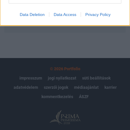
Előfizetés
Data Deletion
Data Access
Privacy Policy
MÁR ELŐFIZETŐNK VAGY?
BEJELENTKEZÉS
© 2026 Portfolio
impresszum
jogi nyilatkozat
süti beállítások
adatvédelem
szerzői jogok
médiaajánlat
karrier
kommentkezelés
ÁSZF