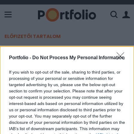
A Paksi Atomerőmű összteljesítménye 226 MW. A Duna vízállá
ELŐFIZETŐI TARTALOM
Alig működik a gyakorlatban az új
Portfolio -
Do Not Process My Personal Information
szocpol
If you wish to opt-out of the sale, sharing to third parties, or
Portfolio
processing of your personal or sensitive information for
2012. május 09. 09:59
targeted advertising by us, please use the below opt-out
section to confirm your selection. Please note that after your
Egyelőre kevés helyen elérhető az elvben
opt-out request is processed you may continue seeing
interest-based ads based on personal information utilized by
januártól már ismét élő vissza nem térítendő
us or personal information disclosed to third parties prior to
lakásépítési támogatás, közismertebb nevén
your opt-out. You may separately opt-out of the further
szocpol - írja a Világgazdaság.
disclosure of your personal information by third parties on the
IAB’s list of downstream participants. This information may
Hasonló témákról is szó esik a Portfolio.hu május 17-ei