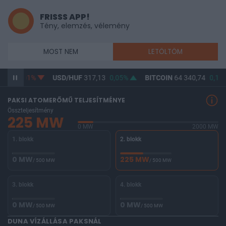
FRISSS APP!
Tény, elemzés, vélemény
MOST NEM
LETÖLTÖM
,37
-0,01%
USD/HUF
317,13
0,05%
BITCOIN
64 340,74
0,12%
PAKSI ATOMERŐMŰ TELJESÍTMÉNYE
Összteljesítmény
225 MW
0 MW
2000 MW
1. blokk
2. blokk
0 MW
225 MW
/ 500 MW
/ 500 MW
3. blokk
4. blokk
0 MW
0 MW
/ 500 MW
/ 500 MW
DUNA VÍZÁLLÁSA PAKSNÁL