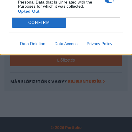
Personal Data that Is Unrelated with the
tartozik, melynek olvasása előfizetéses
Purposes for which it was collected.
Opted Out
regisztrációhoz kötött.
CONFIRM
Az előfizetés a következőket tartalmazza:
Portfolio.hu teljes cikkarchívum
Kötéslisták: BÉT elmúlt 2 év napon belüli
Data Deletion
Data Access
Privacy Policy
kötéslistái
Előfizetés
MÁR ELŐFIZETŐNK VAGY?
BEJELENTKEZÉS
© 2026 Portfolio