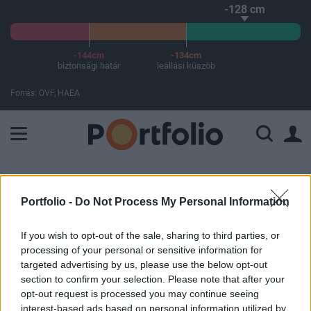
-128 cm
-144cm
-134cm
biztonsági határ
leállási küszöb
Forrás: OVF, HAEA
A Paksi Atomerőmű összteljesítménye 225 MW. A Duna vízállá
ELŐFIZETŐI TARTALOM
Portfolio -
Do Not Process My Personal Information
Drágán megfizetnek a britek az új
uniós tranzakciós adó miatt
If you wish to opt-out of the sale, sharing to third parties, or
processing of your personal or sensitive information for
targeted advertising by us, please use the below opt-out
Portfolio
section to confirm your selection. Please note that after your
2013. április 03. 13:22
opt-out request is processed you may continue seeing
interest-based ads based on personal information utilized by