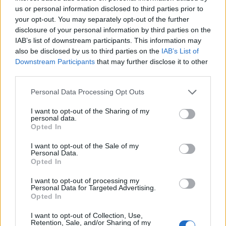
us or personal information disclosed to third parties prior to
A február közepén elfogadott uniós pénzügyi
your opt-out. You may separately opt-out of the further
tranzakciós adó 4 milliárd fontjába kerülhet a brit
disclosure of your personal information by third parties on the
államnak. A brit államadósság finanszírozási
IAB’s list of downstream participants. This information may
költsége ugyanis a kötvényhozamok várható
also be disclosed by us to third parties on the
IAB’s List of
Downstream Participants
that may further disclose it to other
emelkedésének következtében ennyivel nőhet
third parties.
meg - írja a Bloomberg.
Personal Data Processing Opt Outs
2011 szeptemberében az Európai Bizottság előterjesztette
a pénzügyi tranzakciós adó közös rendszerére vonatkozó
I want to opt-out of the Sharing of my
personal data.
javaslatát, amelyet módosításokkal, de elfogadtak idén
Opted In
február 14-én. Ezek a módosítások elsősorban a szabályok
I want to opt-out of the Sale of my
egyértelműségét biztosítják, illetve megerősítik az
Personal Data.
adókikerülés és a visszaélések elleni rendelkezéseket. A
Opted In
részvények és kötvények...
I want to opt-out of processing my
Personal Data for Targeted Advertising.
Opted In
KEDVES OLVASÓNK!
I want to opt-out of Collection, Use,
A keresett cikk a portfolio.hu hírarchívumához
Retention, Sale, and/or Sharing of my