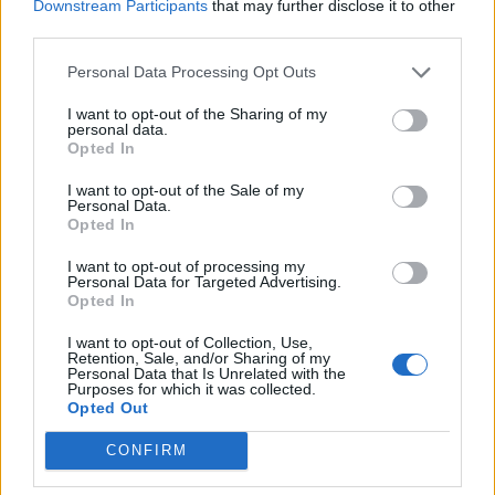
Downstream Participants
that may further disclose it to other
árfolyam esetében. Alapvetően 310 alatti árfolyamokról
third parties.
beszélhettünk, sőt volt olyan nap az év második felében,
amikor 280 alá is benézett az árfolyam. Ebben az évben
Personal Data Processing Opt Outs
hasonló mozgásokra számítunk, ez a sáv meg fog
I want to opt-out of the Sharing of my
maradni, talán annyi változással, hogy 5-7...
personal data.
Opted In
KEDVES OLVASÓNK!
I want to opt-out of the Sale of my
Personal Data.
Opted In
A keresett cikk a portfolio.hu hírarchívumához
tartozik, melynek olvasása előfizetéses
I want to opt-out of processing my
Personal Data for Targeted Advertising.
regisztrációhoz kötött.
Opted In
Az előfizetés a következőket tartalmazza:
I want to opt-out of Collection, Use,
Portfolio.hu teljes cikkarchívum
Retention, Sale, and/or Sharing of my
Personal Data that Is Unrelated with the
Kötéslisták: BÉT elmúlt 2 év napon belüli
Purposes for which it was collected.
kötéslistái
Opted Out
CONFIRM
Előfizetés