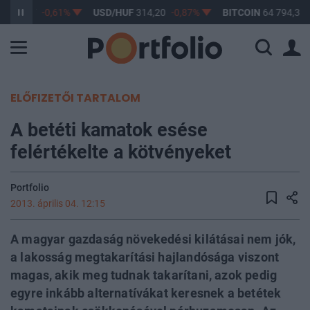
F
363,17
-0,61%
USD/HUF
314,20
-0,87%
BITCOIN
64 794,33
ELŐFIZETŐI TARTALOM
A betéti kamatok esése
felértékelte a kötvényeket
Portfolio
2013. április 04. 12:15
A magyar gazdaság növekedési kilátásai nem jók,
a lakosság megtakarítási hajlandósága viszont
magas, akik meg tudnak takarítani, azok pedig
egyre inkább alternatívákat keresnek a betétek