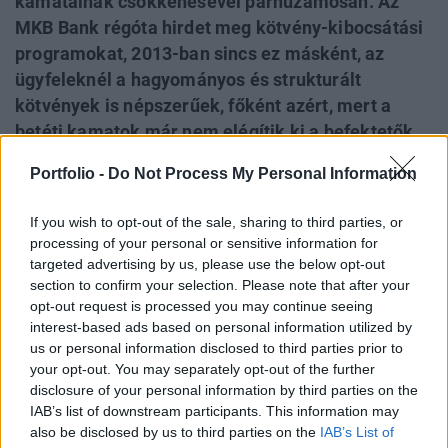
kamatainak csökkenésével párhuzamosan. Az
MKB Bank régóta hirdet meg kötvény-kibocsátási
programokat, 2013-ban sincs ez másként, az
ügyfeleknél a hagyományos és strukturált
kötvények is népszerűek, főként azért, mert a
betéti kamatok már nem elégítik ki a befektetők
várakozásait. Igaz a lakossági állampapírok
Portfolio -
Do Not Process My Personal Information
komoly versenyhelyzetet teremtettek az utóbbi
hónapokban, azonban a jegybanki
If you wish to opt-out of the sale, sharing to third parties, or
kamatcsökkentések miatt itt is csökkenés látható,
processing of your personal or sensitive information for
a forrás elszívó hatás tehát annyira erősen már
targeted advertising by us, please use the below opt-out
section to confirm your selection. Please note that after your
nem jelentkezik. A kilátásokat illetően az MKB
opt-out request is processed you may continue seeing
Bank szakértője elmondta, hogy sem a deviza-,
interest-based ads based on personal information utilized by
sem a kötvénypiacon nem számít nagyobb
us or personal information disclosed to third parties prior to
kilengésekre.
your opt-out. You may separately opt-out of the further
disclosure of your personal information by third parties on the
Tavaly jelentős sávban mozgott a forint, körülbelül 30
IAB’s list of downstream participants. This information may
also be disclosed by us to third parties on the
IAB’s List of
forintos különbségeket is láthattunk az euróval szembeni