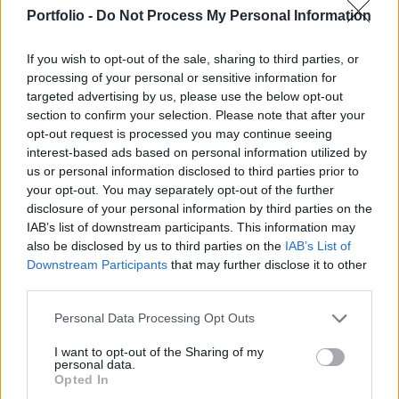
bevétele pedig 9,640 milliárd dollár helyett 10,090
Portfolio -
Do Not Process My Personal Information
milliárd dollár lett. A társaság részvényeivel
jelenleg 0,8%-os plusz környékén kereskednek.
If you wish to opt-out of the sale, sharing to third parties, or
processing of your personal or sensitive information for
Fontosabb részletek: - jelentősen növekvő befektetési banki
targeted advertising by us, please use the below opt-out
és értékpapír-jegyzési bevételek - a profit nagyobb
section to confirm your selection. Please note that after your
mértékben nőtt a bevételeknél, a társaság szigorú
opt-out request is processed you may continue seeing
költségkontrollt visz - nőtt az ügyfelek aktivitása, de
interest-based ads based on personal information utilized by
us or personal information disclosed to third parties prior to
törékeny a javulás 10,090 milliárd dolláros bevétel mellett
your opt-out. You may separately opt-out of the further
2,26 milliárdos nettó profitról számolt be az első
disclosure of your personal information by third parties on the
negyedévre vonatkozóan a Goldman...
IAB’s list of downstream participants. This information may
also be disclosed by us to third parties on the
IAB’s List of
Downstream Participants
that may further disclose it to other
KEDVES OLVASÓNK!
third parties.
A keresett cikk a portfolio.hu hírarchívumához
Personal Data Processing Opt Outs
tartozik, melynek olvasása előfizetéses
regisztrációhoz kötött.
I want to opt-out of the Sharing of my
personal data.
Opted In
Az előfizetés a következőket tartalmazza: