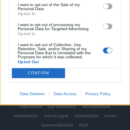
Portfolio.hu teljes cikkarchívum
I want to opt-out of the Sale of my
Personal Data.
Kötéslisták: BÉT elmúlt 2 év napon belüli
Opted In
kötéslistái
I want to opt-out of processing my
Personal Data for Targeted Advertising.
Előfizetés
Opted In
I want to opt-out of Collection, Use,
Retention, Sale, and/or Sharing of my
MÁR ELŐFIZETŐNK VAGY?
BEJELENTKEZÉS
Personal Data that Is Unrelated with the
Purposes for which it was collected.
Opted Out
CONFIRM
Data Deletion
Data Access
Privacy Policy
© 2026 Portfolio
impresszum
jogi nyilatkozat
süti beállítások
adatvédelem
szerzői jogok
médiaajánlat
karrier
kommentkezelés
ÁSZF