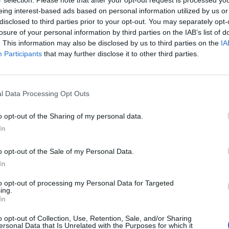
r selection. Please note that after your opt-out request is processed y
eing interest-based ads based on personal information utilized by us or
disclosed to third parties prior to your opt-out. You may separately opt-
sági kilátásokkal kapcsolatos bizonytalanság egyelőre
losure of your personal information by third parties on the IAB’s list of
ypiacokon, a kibocsátások összértéke a válság előtti s
. This information may also be disclosed by us to third parties on the
IA
a a Financial Times. A növekedést főként az európai ki
Participants
that may further disclose it to other third parties.
amatokat igyekeznek kihasználni a nyugati országok bankjai és 
l Data Processing Opt Outs
 évi kötvénykibocsátások összértéke globális szinten elérte 2740
vekedést jelent a megelőző év azonos időszakához képest. Ily
o opt-out of the Sharing of my personal data.
em láttunk a Dealogic adatai szerint. A BNP Paribas...
In
o opt-out of the Sale of my Personal Data.
ASÓNK!
In
a portfolio.hu hírarchívumához tartozik, melynek olvasása előf
to opt-out of processing my Personal Data for Targeted
ötött.
ing.
In
övetkezőket tartalmazza:
 teljes cikkarchívum
o opt-out of Collection, Use, Retention, Sale, and/or Sharing
ersonal Data that Is Unrelated with the Purposes for which it