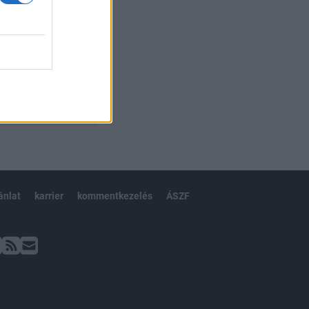
ánlat
karrier
kommentkezelés
ÁSZF