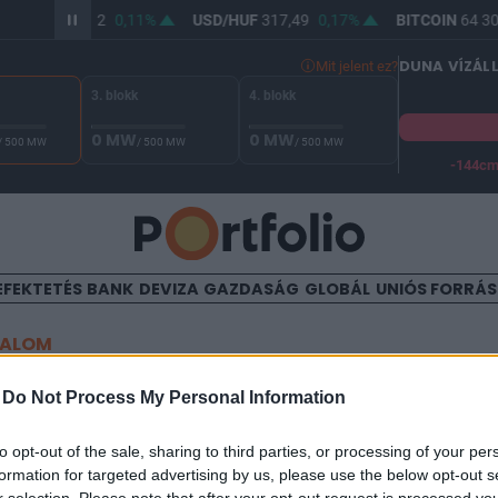
UR/HUF
365,82
0,11%
USD/HUF
317,49
0,17%
BITCOIN
64 30
DUNA VÍZÁL
Mit jelent ez?
3. blokk
4. blokk
0 MW
0 MW
/ 500 MW
/ 500 MW
/ 500 MW
-144c
A Duna vízállása Paksnál -127 cm. A biztonsági határ -144 cm,
EFEKTETÉS
BANK
DEVIZA
GAZDASÁG
GLOBÁL
UNIÓS FORRÁ
TALOM
ankhitelnek? - Már a kötvé
-
Do Not Process My Personal Information
to opt-out of the sale, sharing to third parties, or processing of your per
formation for targeted advertising by us, please use the below opt-out s
3:45