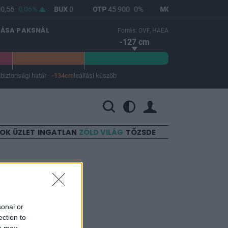
0,56
0,06%
BUX
0
OTP
45 900
0%
MOL
4 692
1,12%
LÁSA PAKSNÁL
Forrás: OVF, HAEA
-127 cm
m
biztonsági határ
-134cm
leállási küszöb
 a leállási küszöb -134 cm.
SOK
ÜZLET
INGATLAN
ZÖLD VILÁG
TŐZSDE
ny a menő
sonal or
ection to