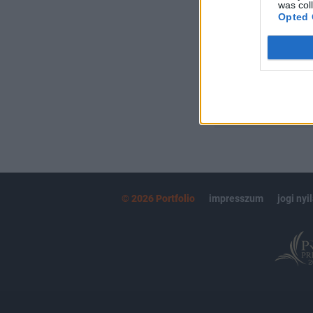
Kötéslisták:
was col
Opted 
kötéslistái
MÁR ELŐFIZETŐ
© 2026 Portfolio
impresszum
jogi nyi