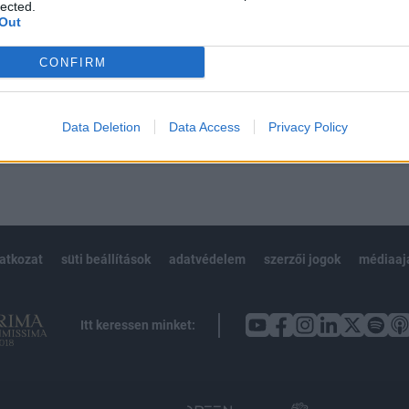
 BÉT elmúlt 2 év napon belüli
lected.
Out
CONFIRM
Előfizetés
Data Deletion
Data Access
Privacy Policy
NK VAGY?
BEJELENTKEZÉS
latkozat
süti beállítások
adatvédelem
szerzői jogok
médiaaj
Itt keressen minket: