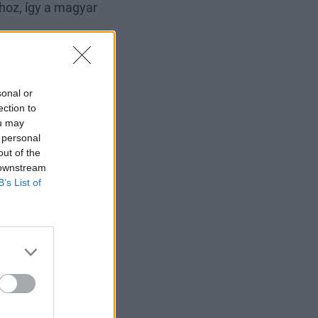
dhoz, így a magyar
sonal or
ection to
ou may
 personal
out of the
 downstream
B’s List of