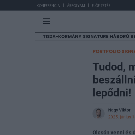
|
|
EUR
KONFERENCIA
ÁRFOLYAM
ELŐFIZETÉS
TISZA-KORMÁNY
SIGNATURE
HÁBORÚ
B
PORTFOLIO SIGN
Tudod, 
beszálln
lepődni!
Nagy Viktor
2025. június 1
Olcsón venni és 