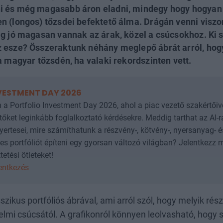
i és még magasabb áron eladni, mindegy hogy hogya
n (longos) tőzsdei befektető álma. Drágán venni visz
g jó magasan vannak az árak, közel a csúcsokhoz. Ki sz
 esze? Összeraktunk néhány meglepő ábrát arról, hog
a magyar tőzsdén, ha valaki rekordszinten vett.
VESTMENT DAY 2026
 a Portfolio Investment Day 2026, ahol a piac vezető szakértőiv
tőket leginkább foglalkoztató kérdésekre. Meddig tarthat az AI-ral
ertesei, mire számíthatunk a részvény-, kötvény-, nyersanyag- é
s portfóliót építeni egy gyorsan változó világban? Jelentkezz m
etési ötleteket!
lentkezés
szikus portfóliós ábrával, ami arról szól, hogy melyik ré
nelmi csúcsától. A grafikonról könnyen leolvasható, hogy