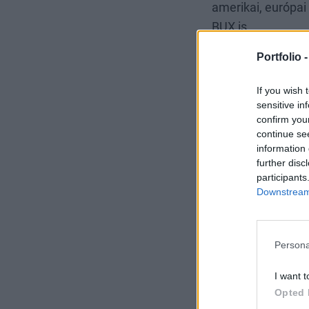
amerikai, európai
BUX is.
Portfolio 
If you wish 
sensitive in
confirm you
continue se
information 
further disc
participants
Downstream 
Persona
I want t
Opted 