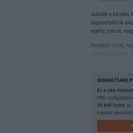
Adódik a kérdés, 
tapasztalatok ala
egész piacot, vagy
Kezdjük azzal, ho
amikor az index o
SIGNATURE P
Ez a cikk folytat
PRO szolgáltatás
29 845
forint
, az
kapnak olvasóink
S