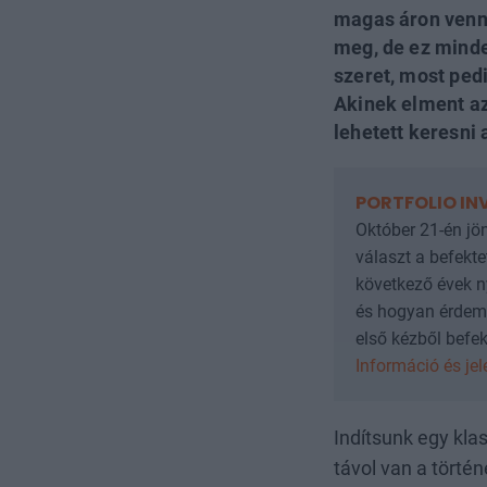
magas áron venn
meg, de ez minde
szeret, most pedi
Akinek elment az
lehetett keresni 
PORTFOLIO IN
Október 21-én jön
választ a befekte
következő évek ny
és hogyan érdeme
első kézből befekt
Információ és je
Indítsunk egy klas
távol van a törté