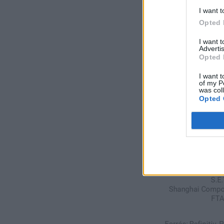
I want t
Opted 
I want 
Advertis
Opted 
I want t
of my P
was col
Opted 