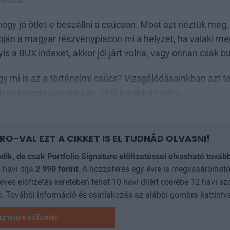
hogy jó ötlet-e beszállni a csúcson. Most azt néztük meg,
pján a magyar részvénypiacon mi a helyzet, ha valaki me
is a BUX indexet, akkor jól járt volna, vagy onnan csak bu
gy mi is az a történelmi csúcs? Vizsgálódásainkban azt te
lyan magas szinten zárt, ahol korábban soha.
RO-VAL EZT A CIKKET IS EL TUDNÁD OLVASNI!
ódik, de csak Portfolio Signature előfizetéssel olvasható továb
 havi díja
2 990
forint
. A hozzáférés egy évre is megvásárolható
 éves előfizetés keretében tehát 10 havi díjért cserébe 12 havi sz
. További információ és csatlakozás az alábbi gombra kattintv
ignature előfizetés