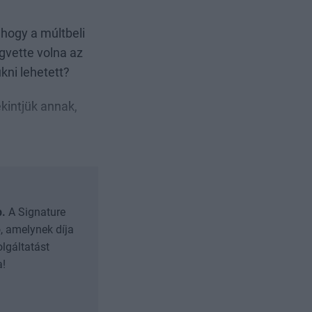
 hogy a múltbeli
gvette volna az
kni lehetett?
kintjük annak,
b.
A Signature
, amelynek díja
olgáltatást
a!