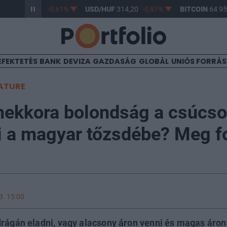
/HUF
363,17
-0,61%
USD/HUF
314,20
-0,87%
BITCOIN
64 957,
EFEKTETÉS
BANK
DEVIZA
GAZDASÁG
GLOBÁL
UNIÓS FORRÁ
ATURE
mekkora bolondság a csúcs
i a magyar tőzsdébe? Meg f
3. 15:00
drágán eladni, vagy alacsony áron venni és magas áron 