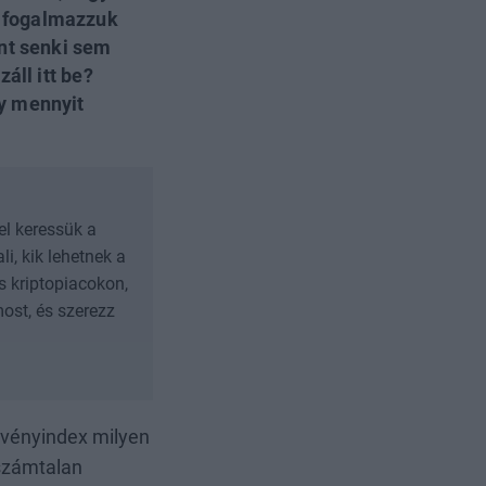
n fogalmazzuk
ont senki sem
áll itt be?
y mennyit
el keressük a
i, kik lehetnek a
s kriptopiacokon,
ost, és szerezz
szvényindex milyen
 számtalan