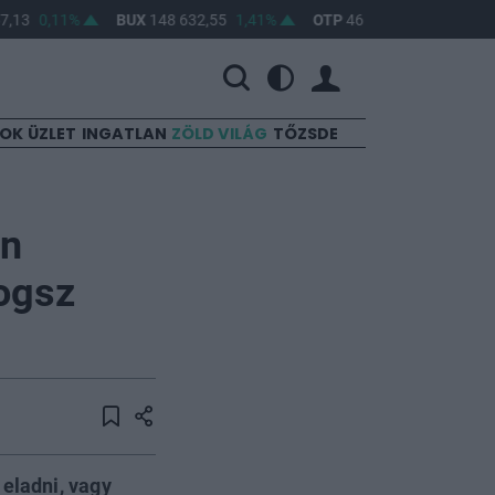
13
0,11%
BUX
148 632,55
1,41%
OTP
46 890
2,16%
MO
SOK
ÜZLET
INGATLAN
ZÖLD VILÁG
TŐZSDE
on
ogsz
eladni, vagy