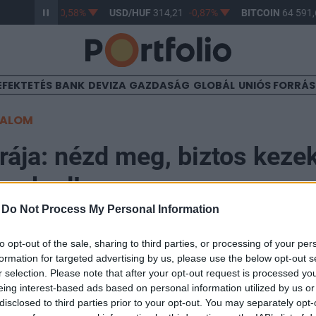
HUF
363,30
-0,58%
USD/HUF
314,21
-0,87%
BITCOIN
64 591,
EFEKTETÉS
BANK
DEVIZA
GAZDASÁG
GLOBÁL
UNIÓS FORRÁ
TALOM
rája: nézd meg, biztos keze
bankod!
-
Do Not Process My Personal Information
30
to opt-out of the sale, sharing to third parties, or processing of your per
formation for targeted advertising by us, please use the below opt-out s
r selection. Please note that after your opt-out request is processed y
 EU annak a vizsgálatnak az eredményét, amely megm
eing interest-based ads based on personal information utilized by us or
k a kontinens bankjai. Az alábbi ábra ezeket a számok
disclosed to third parties prior to your opt-out. You may separately opt-