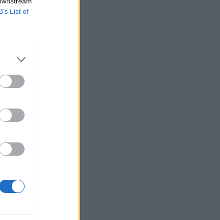
 downstream
B’s List of
hatóság (EBA) és az
sszteszt. A
 szerint annak a
t mutatja...
izetéses