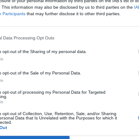
agybankok tulajdonosainál.
losure of your personal information by third parties on the IAB’s list of
. This information may also be disclosed by us to third parties on the
IA
kot érintett közvetlenül vagy közvetett módon az Európai Bank
Participants
that may further disclose it to other third parties.
nk (EKB) által az elmúlt hónapokban elvégzett úgynevezett stre
 nem a tulajdonos Raiffeisen Bank Internationalt, hanem szokás
feisen Zentralbankot tesztelték konszolidáltan. Az alábbi ábra az
l Data Processing Opt Outs
o opt-out of the Sharing of my personal data.
ASÓNK!
In
a portfolio.hu hírarchívumához tartozik, melynek olvasása előf
o opt-out of the Sale of my Personal Data.
ötött.
In
övetkezőket tartalmazza:
to opt-out of processing my Personal Data for Targeted
 teljes cikkarchívum
ing.
 BÉT elmúlt 2 év napon belüli
In
o opt-out of Collection, Use, Retention, Sale, and/or Sharing
ersonal Data that Is Unrelated with the Purposes for which it
lected.
Előfizetés
Out