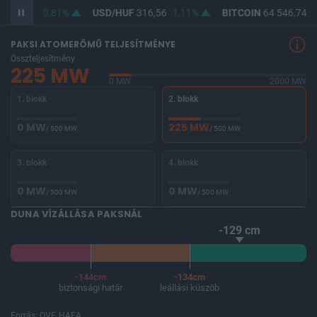
F
364,65
0,81%
USD/HUF
316,56
1,11%
BITCOIN
64 546,74
-
PAKSI ATOMERŐMŰ TELJESÍTMÉNYE
Összteljesítmény
225 MW
0 MW
2000 MW
1. blokk
2. blokk
0 MW
225 MW
/ 500 MW
/ 500 MW
3. blokk
4. blokk
0 MW
0 MW
/ 500 MW
/ 500 MW
DUNA VÍZÁLLÁSA PAKSNÁL
-129 cm
-144cm
-134cm
biztonsági határ
leállási küszöb
Forrás: OVF, HAEA