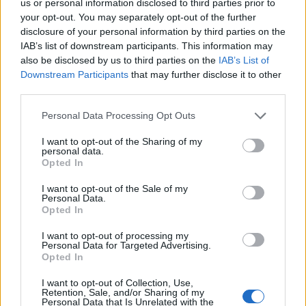
us or personal information disclosed to third parties prior to
teljesítettek rosszul az amerikai bankrészvények
your opt-out. You may separately opt-out of the further
disclosure of your personal information by third parties on the
az elmúlt 18 hónapban, mert a pénzintézetek
IAB’s list of downstream participants. This information may
befektetői azt látják, nem tudnak a pénzzel mit
also be disclosed by us to third parties on the
IAB’s List of
kezdeni a bankok, nincs stabil jövőképük
Downstream Participants
that may further disclose it to other
üzletüket illetően.
third parties.
154,6 milliárd dollárnyi bevételre tett szert az Egyesült
Personal Data Processing Opt Outs
Államok 21 legnagyobb bankja tavaly, a pénzintézetek
I want to opt-out of the Sharing of my
alapvető tőkéje viszont 2,4 milliárd dollárt nőtt csak.
personal data.
Opted In
Mindez azt jelenti Richard Bove, neves amerikai
bankszakértő szerint, hogy 152,2 milliárd dollárt kifizettek a
I want to opt-out of the Sale of my
bankok a részvényeseiknek részvény-visszavásárlásokon
Personal Data.
Opted In
és osztalékokon keresztül. Bove úgy véli...
I want to opt-out of processing my
Personal Data for Targeted Advertising.
KEDVES OLVASÓNK!
Opted In
A keresett cikk a portfolio.hu hírarchívumához
I want to opt-out of Collection, Use,
Retention, Sale, and/or Sharing of my
tartozik, melynek olvasása előfizetéses
Personal Data that Is Unrelated with the