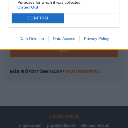
Purposes for which it was collected.
regisztrációhoz kötött.
Opted Out
Az előfizetés a következőket tartalmazza:
CONFIRM
Portfolio.hu teljes cikkarchívum
Kötéslisták: BÉT elmúlt 2 év napon belüli
kötéslistái
Data Deletion
Data Access
Privacy Policy
Előfizetés
MÁR ELŐFIZETŐNK VAGY?
BEJELENTKEZÉS
© 2026 Portfolio
impresszum
jogi nyilatkozat
süti beállítások