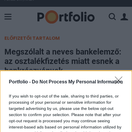
A Paksi Atomerőmű összteljesítménye 225 MW. A Duna vízállá
ELŐFIZETŐI TARTALOM
Megszólalt a neves bankelemző:
az osztalékfizetés miatt esnek a
bankrészvények
Portfolio -
Do Not Process My Personal Information
Portfolio
2019. január 28. 08:53
If you wish to opt-out of the sale, sharing to third parties, or
processing of your personal or sensitive information for
Rossz üzenetet küld a részvényeseknek az
targeted advertising by us, please use the below opt-out
section to confirm your selection. Please note that after your
osztalékfizetés és a részvény-visszavásárlások -
opt-out request is processed you may continue seeing
írja Richard X. Bove, neves amerikai bankelemző a
interest-based ads based on personal information utilized by
CNBC hírportálon. A szakember szerint főleg azért