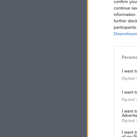
confirm you
continue se
MTI
information 
2024. szeptember 02. 
further disc
participants
Csaknem két száz
Downstream 
hónapban éves ö
A Kínai Ipari és Ke
Persona
legnagyobb pénzintéz
eredményt ért el az 
I want t
némileg kisebb, 166,
Opted 
I want t
KEDVES OLV
Opted 
A keresett cikk 
I want 
regisztrációhoz k
Advertis
Opted 
Az előfizetés a k
I want t
Portfolio.hu
of my P