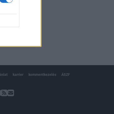
ánlat
karrier
kommentkezelés
ÁSZF