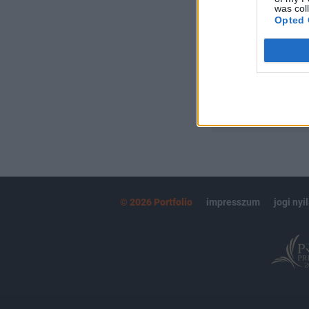
Kötéslisták:
was col
Opted 
kötéslistái
MÁR ELŐFIZETŐ
© 2026 Portfolio
impresszum
jogi nyi