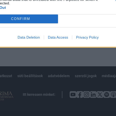
 BÉT elmúlt 2 év napon belüli
lected.
Out
CONFIRM
Előfizetés
Data Deletion
Data Access
Privacy Policy
NK VAGY?
BEJELENTKEZÉS
latkozat
süti beállítások
adatvédelem
szerzői jogok
médiaaj
Itt keressen minket: