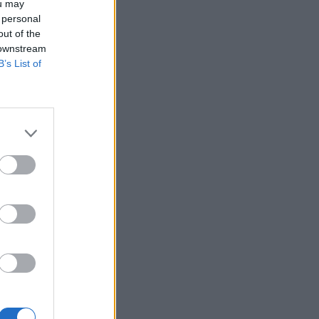
ou may
 personal
out of the
 downstream
B’s List of
dei első hat
 egyben a világ
orint) adózott
rábbitól. Elemzők
izetéses