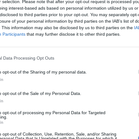
r selection. Please note that after your opt-out request is processed y
eing interest-based ads based on personal information utilized by us or
disclosed to third parties prior to your opt-out. You may separately opt-
08:14
losure of your personal information by third parties on the IAB’s list of
. This information may also be disclosed by us to third parties on the
IA
alékkal csökkent a legnagyobb kínai bank profitja az i
Participants
that may further disclose it to other third parties.
sszevetésben.
reskedelmi Bank (ICBC) - amely eszközállománya alapján Kína és
l Data Processing Opt Outs
ete - 166,81 milliárd jüan (23,5 milliárd dollár, 1 jüan = 49,98 f
idei első fél évben, ami 1,9 százalékkal elmarad az egy évvel ko
o opt-out of the Sharing of my personal data.
46 milliárd jüan profitra számítottak. A bank nettó...
In
o opt-out of the Sale of my Personal Data.
ASÓNK!
In
a portfolio.hu hírarchívumához tartozik, melynek olvasása előf
to opt-out of processing my Personal Data for Targeted
ötött.
ing.
In
övetkezőket tartalmazza:
o opt-out of Collection, Use, Retention, Sale, and/or Sharing
 teljes cikkarchívum
ersonal Data that Is Unrelated with the Purposes for which it