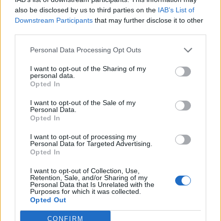
also be disclosed by us to third parties on the
IAB’s List of
Az olasz állam összesen 7 milliárd eurónyi tőkét fektetett a
Downstream Participants
that may further disclose it to other
bankba azzal, hogy 2017-ben többségi tulajdont vállalt a
third parties.
világ legrégebbi bankjának tekintett hitelintézetben, 2022-
Personal Data Processing Opt Outs
ben pedig szintén többségi módon vett részt a bank
tőkeemelésében. Csütörtökön Giancarlo Giorgetti
I want to opt-out of the Sharing of my
gazdasági miniszter úgy nyilatkozatott, hogy a kincstár
personal data.
Opted In
még év vége előtt szeretne eladni...
I want to opt-out of the Sale of my
Personal Data.
Opted In
KEDVES OLVASÓNK!
I want to opt-out of processing my
A keresett cikk a portfolio.hu hírarchívumához
Personal Data for Targeted Advertising.
tartozik, melynek olvasása előfizetéses
Opted In
regisztrációhoz kötött.
I want to opt-out of Collection, Use,
Retention, Sale, and/or Sharing of my
Az előfizetés a következőket tartalmazza:
Personal Data that Is Unrelated with the
Purposes for which it was collected.
Portfolio.hu teljes cikkarchívum
Opted Out
Kötéslisták: BÉT elmúlt 2 év napon belüli
kötéslistái
CONFIRM