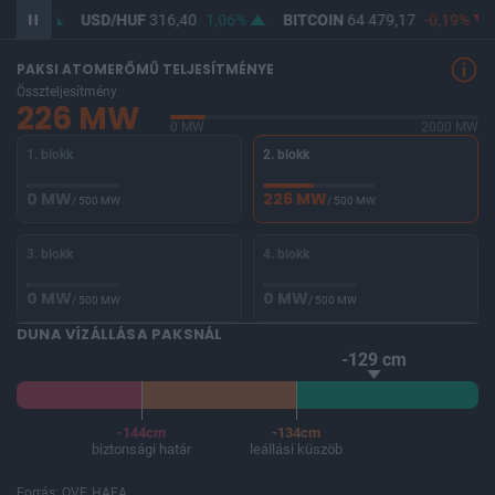
0,8%
USD/HUF
316,40
1,06%
BITCOIN
64 479,17
-0,19%
PAKSI ATOMERŐMŰ TELJESÍTMÉNYE
Összteljesítmény
226 MW
0 MW
2000 MW
1. blokk
2. blokk
0 MW
226 MW
/ 500 MW
/ 500 MW
3. blokk
4. blokk
0 MW
0 MW
/ 500 MW
/ 500 MW
DUNA VÍZÁLLÁSA PAKSNÁL
-129 cm
-144cm
-134cm
biztonsági határ
leállási küszöb
Forrás: OVF, HAEA