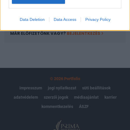
Előfizetés
Data Deletion
Data Access
Privacy Policy
MÁR ELŐFIZETŐNK VAGY?
BEJELENTKEZÉS
© 2026 Portfolio
impresszum
jogi nyilatkozat
süti beállítások
adatvédelem
szerzői jogok
médiaajánlat
karrier
kommentkezelés
ÁSZF