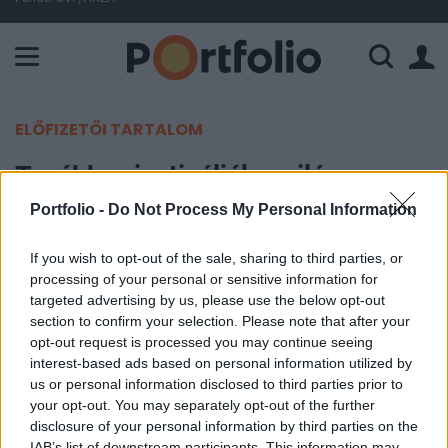
A Paksi Atomerőmű összteljesítménye 226 MW. A Duna vízállá
ELŐFIZETŐI TARTALOM
Tovább privatizálják a világ
legrégebbi bankját
Portfolio -
Do Not Process My Personal Information
If you wish to opt-out of the sale, sharing to third parties, or
Portfolio
processing of your personal or sensitive information for
2024. október 07. 08:57
targeted advertising by us, please use the below opt-out
section to confirm your selection. Please note that after your
Olaszország el akar adni mintegy 10-15%-ot a
opt-out request is processed you may continue seeing
Monte dei Paschi di Sienában megmaradt 26,7%-
interest-based ads based on personal information utilized by
us or personal information disclosed to third parties prior to
os részesedéséből – értesült a Reuters. A bank
your opt-out. You may separately opt-out of the further
privatizációjára az Európai Bizottság kötelezte az
disclosure of your personal information by third parties on the
olasz államot.
IAB’s list of downstream participants. This information may