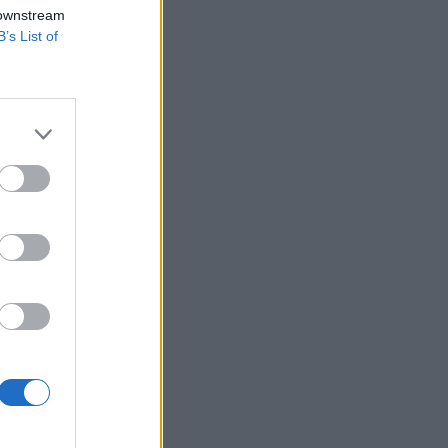
e - számolt be a
 downstream
B’s List of
rre tart a
konferenciáján!
) és a
...
izetéses