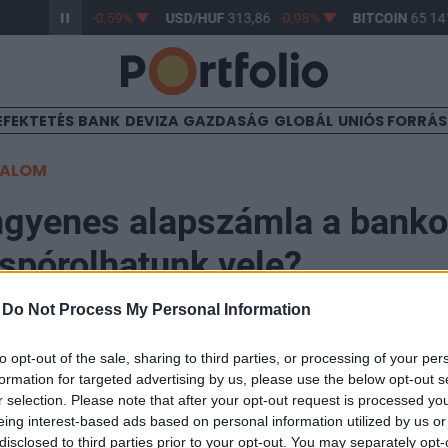
/HUF
363,26
-0,59%
USD/HUF
313,86
-0,98%
BITCOIN
65 141
EFEKTETÉS
BANK
DEVIZA
GAZDASÁG
GLOBÁL
UNIÓS FORRÁ
TALOM
ngyenes alapszámla a banko
spórolhatunk vele?
-
Do Not Process My Personal Information
to opt-out of the sale, sharing to third parties, or processing of your per
formation for targeted advertising by us, please use the below opt-out s
kszövetség megállapodása alapján az alapszámlának
r selection. Please note that after your opt-out request is processed y
 díját, amíg az infláció nem csökken három egymást k
eing interest-based ads based on personal information utilized by us or
disclosed to third parties prior to your opt-out. You may separately opt-