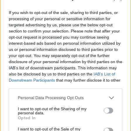
gyakorlatilag államosított – írja a Reuters.
If you wish to opt-out of the sale, sharing to third parties, or
A pénzügyminisztérium keddi közleménye szerint Írország
processing of your personal or sensitive information for
305 millió euróért (mai árfolyamon mintegy 123 milliárd
targeted advertising by us, please use the below opt-out
forintért) értékesítette fennmaradó 2%-os részesedését az
section to confirm your selection. Please note that after your
AIB-ben. Az ország a 2000-es évek végén bekövetkezett
opt-out request is processed you may continue seeing
ingatlanpiaci összeomlás után összesen 64 milliárd eurót
interest-based ads based on personal information utilized by
us or personal information disclosed to third parties prior to
(akkori GDP-jének közel 40%-át) pumpált a bankrendszerbe
your opt-out. You may separately opt-out of the further
a globális pénzügyi válság...
disclosure of your personal information by third parties on the
IAB’s list of downstream participants. This information may
also be disclosed by us to third parties on the
IAB’s List of
KEDVES OLVASÓNK!
Downstream Participants
that may further disclose it to other
third parties.
A keresett cikk a portfolio.hu hírarchívumához
tartozik, melynek olvasása előfizetéses
Personal Data Processing Opt Outs
regisztrációhoz kötött.
I want to opt-out of the Sharing of my
Az előfizetés a következőket tartalmazza:
personal data.
Opted In
Portfolio.hu teljes cikkarchívum
Kötéslisták: BÉT elmúlt 2 év napon belüli
I want to opt-out of the Sale of my