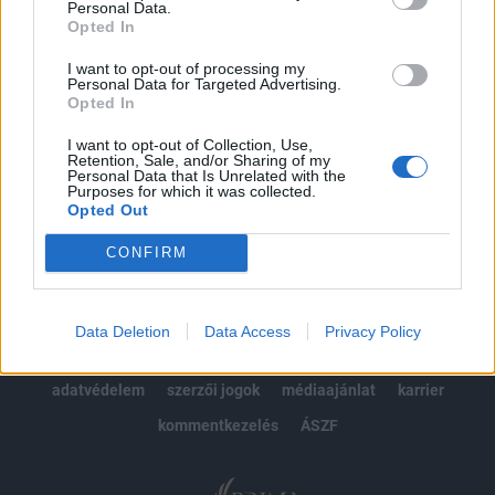
Personal Data.
kötéslistái
Opted In
Előfizetés
I want to opt-out of processing my
Personal Data for Targeted Advertising.
Opted In
I want to opt-out of Collection, Use,
MÁR ELŐFIZETŐNK VAGY?
BEJELENTKEZÉS
Retention, Sale, and/or Sharing of my
Personal Data that Is Unrelated with the
Purposes for which it was collected.
Opted Out
CONFIRM
© 2026 Portfolio
Data Deletion
Data Access
Privacy Policy
impresszum
jogi nyilatkozat
süti beállítások
adatvédelem
szerzői jogok
médiaajánlat
karrier
kommentkezelés
ÁSZF