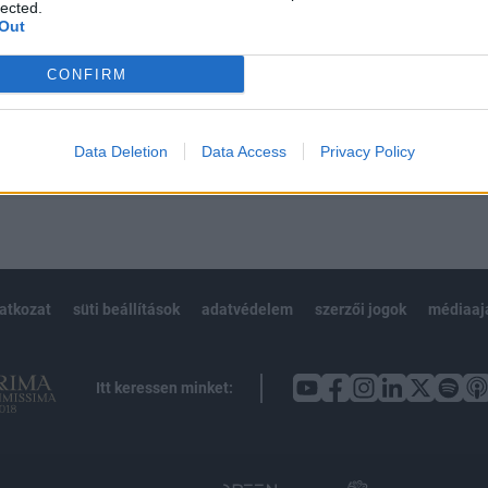
 BÉT elmúlt 2 év napon belüli
lected.
Out
CONFIRM
Előfizetés
Data Deletion
Data Access
Privacy Policy
NK VAGY?
BEJELENTKEZÉS
latkozat
süti beállítások
adatvédelem
szerzői jogok
médiaaj
Itt keressen minket: