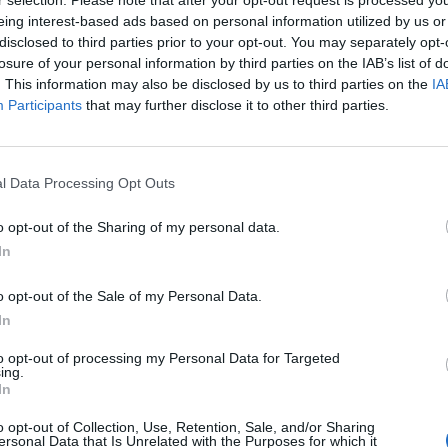
r selection. Please note that after your opt-out request is processed y
eing interest-based ads based on personal information utilized by us or
disclosed to third parties prior to your opt-out. You may separately opt-
tetési alapok esetében benchmark-ként funkcionáló R
losure of your personal information by third parties on the IAB’s list of
 felülvizsgálata során az elmúlt három hónap forgalma
. This information may also be disclosed by us to third parties on the
IA
phisoft papírja, helyét az Antenna foglalta el. A RAX i
Participants
that may further disclose it to other third parties.
 hónapban.
tásánál a K tényező értéke 0.928154-re módosult, a likvid esz
l Data Processing Opt Outs
 az erre számolt éves hozam 10.74%. A papírok forgalmi sorrendjé
rtént változás, az egész piacra jellemző forgalomcsökkenés azon
o opt-out of the Sharing of my personal data.
vényeinél. A Humet egy hónapja ugyanekkora átlagos...
In
o opt-out of the Sale of my Personal Data.
ASÓNK!
In
a portfolio.hu hírarchívumához tartozik, melynek olvasása előf
to opt-out of processing my Personal Data for Targeted
ötött.
ing.
In
övetkezőket tartalmazza:
 teljes cikkarchívum
o opt-out of Collection, Use, Retention, Sale, and/or Sharing
ersonal Data that Is Unrelated with the Purposes for which it