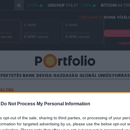
/HUF
364,48
0,76%
USD/HUF
316,31
1,03%
BITCOIN
64 739,
DUNA VÍZÁL
Mit jelent ez?
3. blokk
4. blokk
0 MW
0 MW
/ 500 MW
/ 500 MW
/ 500 MW
-144c
A Duna vízállása Paksnál -129 cm. A biztonsági határ -144 cm,
EFEKTETÉS
BANK
DEVIZA
GAZDASÁG
GLOBÁL
UNIÓS FORRÁ
TALOM
váltotta a Graphisoft-ot
-
Do Not Process My Personal Information
to opt-out of the sale, sharing to third parties, or processing of your per
formation for targeted advertising by us, please use the below opt-out s
9:42