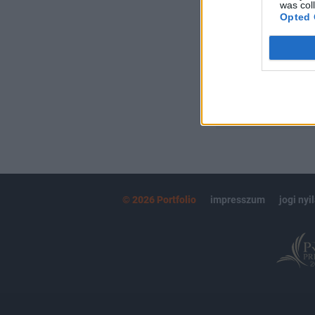
Kötéslisták:
was col
Opted 
kötéslistái
MÁR ELŐFIZETŐ
© 2026 Portfolio
impresszum
jogi nyi