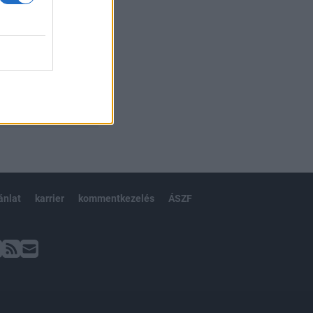
ánlat
karrier
kommentkezelés
ÁSZF