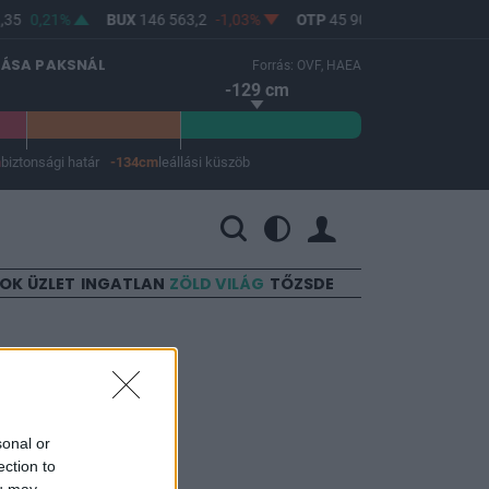
35
0,21%
BUX
146 563,2
-1,03%
OTP
45 900
-1,82%
MOL
LÁSA PAKSNÁL
Forrás: OVF, HAEA
-129 cm
m
biztonsági határ
-134cm
leállási küszöb
 a leállási küszöb -134 cm.
SOK
ÜZLET
INGATLAN
ZÖLD VILÁG
TŐZSDE
sonal or
ection to