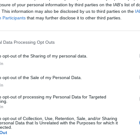
ő, hanem a legnagyobb induló nyíltvégű alap is lett, töb
losure of your personal information by third parties on the IAB’s list of
kkel.
. This information may also be disclosed by us to third parties on the
IA
Participants
that may further disclose it to other third parties.
let nyilvántartásba vette, így elhárult minden akadály a forga
 2,073,721,693 Ft lett, ami alapján a TopPharma átvette a vezeté
z 1999. októberében indult CA Selecta-tól. A CA Selecta Európa
l Data Processing Opt Outs
uló tőkét gyűjtött össze, bár utána megtört...
o opt-out of the Sharing of my personal data.
In
ASÓNK!
a portfolio.hu hírarchívumához tartozik, melynek olvasása előf
o opt-out of the Sale of my Personal Data.
ötött.
In
övetkezőket tartalmazza:
to opt-out of processing my Personal Data for Targeted
ing.
 teljes cikkarchívum
In
 BÉT elmúlt 2 év napon belüli
o opt-out of Collection, Use, Retention, Sale, and/or Sharing
ersonal Data that Is Unrelated with the Purposes for which it
lected.
Out
Előfizetés