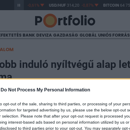
R/HUF
363,17
-0,61%
USD/HUF
314,20
-0,87%
BITCOIN
64 755
EFEKTETÉS
BANK
DEVIZA
GAZDASÁG
GLOBÁL
UNIÓS FORRÁ
TALOM
bb induló nyíltvégű alap le
rma
-
Do Not Process My Personal Information
11:10
to opt-out of the sale, sharing to third parties, or processing of your per
formation for targeted advertising by us, please use the below opt-out s
kezdődött az első iparági alap, a CA TopPharma Globá
r selection. Please note that after your opt-out request is processed y
észvény Alap befektetési jegyeinek a forgalmazása. 
eing interest-based ads based on personal information utilized by us or
disclosed to third parties prior to your opt-out. You may separately opt-