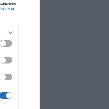
b mint 2 mrd Ft
 downstream
B’s List of
lmazás megkezdése
st az alapkezelő
i Részvény Alap anno
izetéses