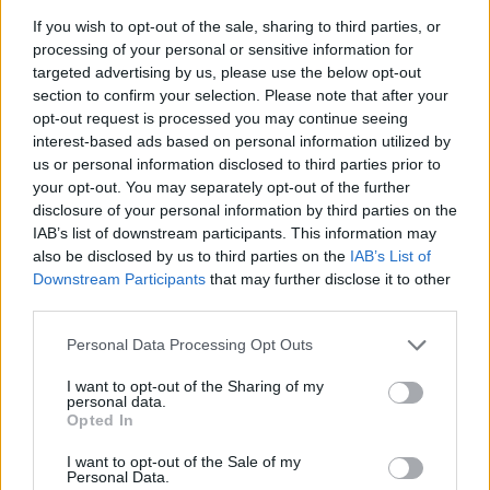
A Budapest Aranytrió egy olyan zártvégű befektetési alap,
If you wish to opt-out of the sale, sharing to third parties, or
mely 3 éves futamideje után visszafizeti a tőke 100%-át,
processing of your personal or sensitive information for
illetve lehetőséget teremt, hogy a befektető az arany, az olaj
targeted advertising by us, please use the below opt-out
és a nyugat-európai részvények együttes hozamából is
section to confirm your selection. Please note that after your
opt-out request is processed you may continue seeing
részesedjen (pozitív teljesítmény esetén).A jelen írás nem
interest-based ads based on personal information utilized by
minősül befektetési tanácsadásnak vagy befektetési
us or personal information disclosed to third parties prior to
ajánlásnak. Részletes jogi...
your opt-out. You may separately opt-out of the further
disclosure of your personal information by third parties on the
IAB’s list of downstream participants. This information may
KEDVES OLVASÓNK!
also be disclosed by us to third parties on the
IAB’s List of
Downstream Participants
that may further disclose it to other
A keresett cikk a portfolio.hu hírarchívumához
third parties.
tartozik, melynek olvasása előfizetéses
regisztrációhoz kötött.
Personal Data Processing Opt Outs
Az előfizetés a következőket tartalmazza:
I want to opt-out of the Sharing of my
personal data.
Portfolio.hu teljes cikkarchívum
Opted In
Kötéslisták: BÉT elmúlt 2 év napon belüli
kötéslistái
I want to opt-out of the Sale of my
Personal Data.