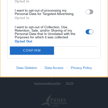
Opted In
Előfizetés
I want to opt-out of processing my
Personal Data for Targeted Advertising.
Opted In
MÁR ELŐFIZETŐNK VAGY?
BEJELENTKEZÉS
I want to opt-out of Collection, Use,
Retention, Sale, and/or Sharing of my
Personal Data that Is Unrelated with the
Purposes for which it was collected.
Opted Out
CONFIRM
© 2026 Portfolio
Data Deletion
Data Access
Privacy Policy
impresszum
jogi nyilatkozat
süti beállítások
adatvédelem
szerzői jogok
médiaajánlat
karrier
kommentkezelés
ÁSZF