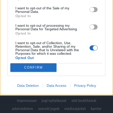
Az előfizetés a következőket tartalmazza:
I want to opt-out of the Sale of my
Portfolio.hu teljes cikkarchívum
Personal Data.
Kötéslisták: BÉT elmúlt 2 év napon belüli
Opted In
kötéslistái
I want to opt-out of processing my
Personal Data for Targeted Advertising.
Opted In
Előfizetés
I want to opt-out of Collection, Use,
Retention, Sale, and/or Sharing of my
Personal Data that Is Unrelated with the
MÁR ELŐFIZETŐNK VAGY?
BEJELENTKEZÉS
Purposes for which it was collected.
Opted Out
CONFIRM
Data Deletion
Data Access
Privacy Policy
© 2026 Portfolio
impresszum
jogi nyilatkozat
süti beállítások
adatvédelem
szerzői jogok
médiaajánlat
karrier