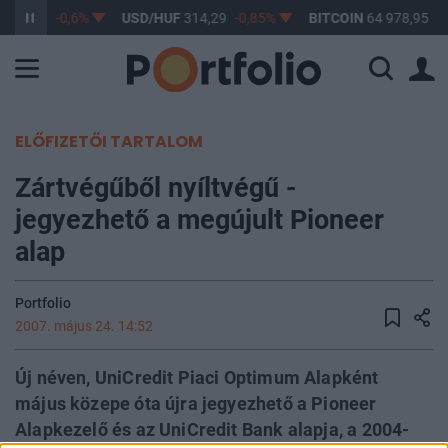
363,21
-0,6%
USD/HUF
314,29
-0,85%
BITCOIN
64 978,95
1,
ELŐFIZETŐI TARTALOM
Zártvégűből nyíltvégű -
jegyezhető a megújult Pioneer
alap
Portfolio
2007. május 24. 14:52
Új néven, UniCredit Piaci Optimum Alapként
május közepe óta újra jegyezhető a Pioneer
Alapkezelő és az UniCredit Bank alapja, a 2004-