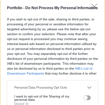
ben elindított, futamidejének végére 13,03
százalékos évesített hozamot elérő CA
Portfolio -
Do Not Process My Personal Information
Tőkegarantált Alap 2. Az alap régi befektetőinek
If you wish to opt-out of the sale, sharing to third parties, or
további 3,5 év kamatadó-mentességet kínál.
processing of your personal or sensitive information for
targeted advertising by us, please use the below opt-out
A Pioneer Alapkezelő és az UniCredit Bank a CA
section to confirm your selection. Please note that after your
Tőkegarantált Alap 2 futamidejét "meghosszabbította", az
opt-out request is processed you may continue seeing
alap új, UniCredit Piaci Optimum Alap néven, de a korábbi
interest-based ads based on personal information utilized by
befektetési portfólió megtartásával születik újjá. Az Alap
us or personal information disclosed to third parties prior to
befektetési jegyei 2007. május 17. és május 31. között
your opt-out. You may separately opt-out of the further
díjmentesen jegyezhetők az UniCredit Bank országos
disclosure of your personal information by third parties on the
IAB’s list of downstream participants. This information may
fiókhálózatában. Mivel az UniCredit Piaci Optimum...
also be disclosed by us to third parties on the
IAB’s List of
Downstream Participants
that may further disclose it to other
third parties.
KEDVES OLVASÓNK!
A keresett cikk a portfolio.hu hírarchívumához
Personal Data Processing Opt Outs
tartozik, melynek olvasása előfizetéses
I want to opt-out of the Sharing of my
regisztrációhoz kötött.
personal data.
Opted In