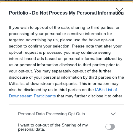
további 10-20 százalékos esését követően úgy is
sor kerül erre. Emiatt Faber egyelőre nem is
Portfolio -
Do Not Process My Personal Information
értékesíti aranyát. A sztárbefektető szerint ha a
túlzott hitelezést lufinak hívtuk, akkor Kínában
If you wish to opt-out of the sale, sharing to third parties, or
gigantikus buborék van - írja az Economic Times.
processing of your personal or sensitive information for
targeted advertising by us, please use the below opt-out
A Fed jól döntött, hogy nem jelentett be egy újabb
section to confirm your selection. Please note that after your
likviditásbővítő intézkedést (QE3-at) - mondta Marc Faber.
opt-out request is processed you may continue seeing
A svájci sztár befektető az elmúlt 12 év során most először
interest-based ads based on personal information utilized by
us or personal information disclosed to third parties prior to
üdvözölte a Fed bejelentését. Bár ők most megfelelően
your opt-out. You may separately opt-out of the further
léptek, a tőzsdék negatívan reagáltak, mivel elmaradt az
disclosure of your personal information by third parties on the
újabb pénznyomtatás - mondta. Ha az S&P 500 leesne
IAB’s list of downstream participants. This information may
900-950 pont környékére, a Fed bejelentené...
also be disclosed by us to third parties on the
IAB’s List of
Downstream Participants
that may further disclose it to other
third parties.
KEDVES OLVASÓNK!
Personal Data Processing Opt Outs
A keresett cikk a portfolio.hu hírarchívumához
tartozik, melynek olvasása előfizetéses
I want to opt-out of the Sharing of my
personal data.
regisztrációhoz kötött.