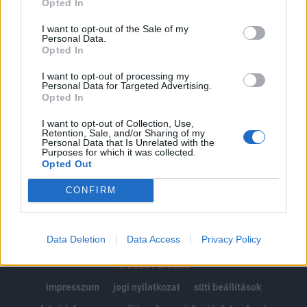
Opted In
Az előfizetés a következőket tartalmazza:
I want to opt-out of the Sale of my
Personal Data.
Portfolio.hu teljes cikkarchívum
Opted In
Kötéslisták: BÉT elmúlt 2 év napon belüli
kötéslistái
I want to opt-out of processing my
Personal Data for Targeted Advertising.
Opted In
Előfizetés
I want to opt-out of Collection, Use,
Retention, Sale, and/or Sharing of my
Personal Data that Is Unrelated with the
Purposes for which it was collected.
MÁR ELŐFIZETŐNK VAGY?
BEJELENTKEZÉS
Opted Out
CONFIRM
Data Deletion
Data Access
Privacy Policy
© 2026 Portfolio
impresszum
jogi nyilatkozat
süti beállítások