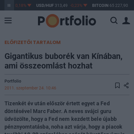
62,54
-0,18%
USD/HUF
313,49
-0,23%
BITCOIN
65 227,90
0,
ELŐFIZETŐI TARTALOM
Gigantikus buborék van Kínában,
ami összeomlást hozhat
Portfolio
2011. szeptember 24. 10:46
Tizenkét év után először értett egyet a Fed
döntésével Marc Faber. A neves svájci guru
üdvözölte, hogy a Fed nem kezdett bele újabb
pénznyomtatásba, noha azt várja, hogy a piacok