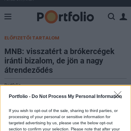
A Paksi Atomerőmű összteljesítménye 226 MW. A Duna vízállá
ELŐFIZETŐI TARTALOM
MNB: visszatért a brókercégek
iránti bizalom, de jön a nagy
átrendeződés
Portfolio
2015. szeptember 04. 10:10
Portfolio -
Do Not Process My Personal Information
Jövő év januárjától lehetőség lesz arra, hogy bárki
If you wish to opt-out of the sale, sharing to third parties, or
lekérdezze befektetési szolgáltatónál vezetett
processing of your personal or sensitive information for
számlájának egyenlegét az MNB honlapján
targeted advertising by us, please use the below opt-out
section to confirm your selection. Please note that after your
keresztül is - jelezte Windisch László MNB-