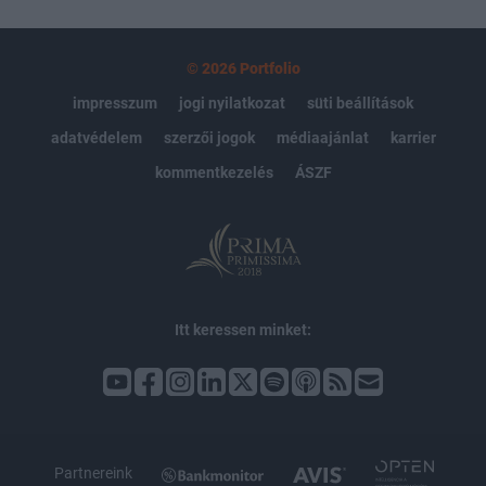
© 2026 Portfolio
impresszum
jogi nyilatkozat
süti beállítások
adatvédelem
szerzői jogok
médiaajánlat
karrier
kommentkezelés
ÁSZF
Itt keressen minket:
Partnereink