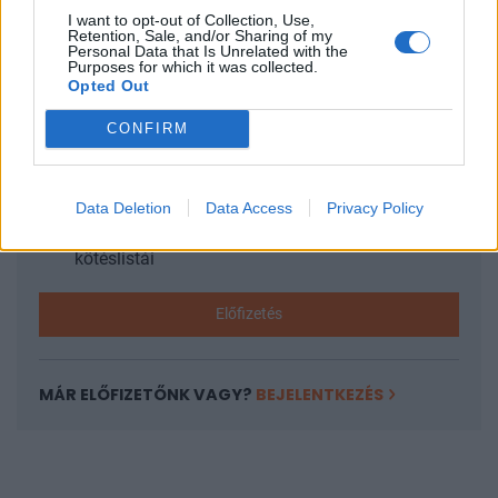
I want to opt-out of Collection, Use,
KEDVES OLVASÓNK!
Retention, Sale, and/or Sharing of my
Personal Data that Is Unrelated with the
Purposes for which it was collected.
A keresett cikk a portfolio.hu hírarchívumához
Opted Out
tartozik, melynek olvasása előfizetéses
CONFIRM
regisztrációhoz kötött.
Az előfizetés a következőket tartalmazza:
Portfolio.hu teljes cikkarchívum
Data Deletion
Data Access
Privacy Policy
Kötéslisták: BÉT elmúlt 2 év napon belüli
kötéslistái
Előfizetés
MÁR ELŐFIZETŐNK VAGY?
BEJELENTKEZÉS