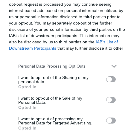
opt-out request is processed you may continue seeing
alelnök az MKT Közgazdász-vándorgyűlésén,
interest-based ads based on personal information utilized by
felidézve a brókerbotrány történetét és ismertetve
us or personal information disclosed to third parties prior to
a felügyelet álláspontját. Az adatok tanúsága
your opt-out. You may separately opt-out of the further
disclosure of your personal information by third parties on the
alapján visszatért a bizalom a brókercégek iránt,
IAB’s list of downstream participants. This information may
ismét nőni kezdett a náluk vezetett értékpapír-
also be disclosed by us to third parties on the
IAB’s List of
állomány. A brókerbotrányok következményeként
Downstream Participants
that may further disclose it to other
azonban az éves profit több mint 50%-át kell majd
third parties.
az alapokba befizetniük a brókercégeknek, ami
Personal Data Processing Opt Outs
konszolidációt tesz szükségessé.
I want to opt-out of the Sharing of my
Windisch László, az MNB alelnöke az alábbiakról beszélt
personal data.
Opted In
előadásában: Külön köszöntette a teremben megjelent
Quaestor-károsultakat, mondván, reméli, sikerül tisztázni
I want to opt-out of the Sale of my
Personal Data.
sok félreértést. Szerinte évtizedes hibákat sikerült orvosolni
Opted In
a pénzügyekben az elmúlt időszakban: ide tartozott a
költségvetési konszolidáció, a hiteles elszámolás és a
I want to opt-out of processing my
Personal Data for Targeted Advertising.
tisztességtelenül működő...
Opted In