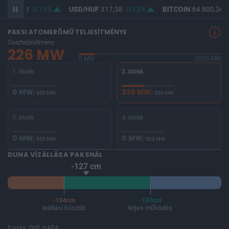
F
365,82
0,11%
USD/HUF
317,38
0,13%
BITCOIN
64 800,34
PAKSI ATOMERŐMŰ TELJESÍTMÉNYE
Összteljesítmény
226 MW
0 MW
2000 MW
1. blokk
2. blokk
0 MW
226 MW
/ 500 MW
/ 500 MW
3. blokk
4. blokk
0 MW
0 MW
/ 500 MW
/ 500 MW
DUNA VÍZÁLLÁSA PAKSNÁL
-127 cm
-134cm
-107cm
leállási küszöb
teljes működés
Forrás: OVF, HAEA