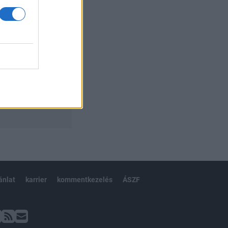
ánlat
karrier
kommentkezelés
ÁSZF