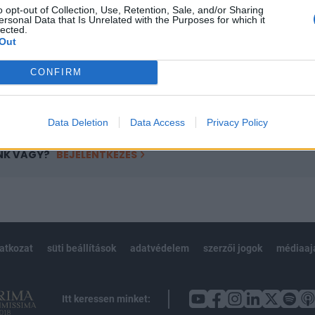
o opt-out of Collection, Use, Retention, Sale, and/or Sharing
övetkezőket tartalmazza:
ersonal Data that Is Unrelated with the Purposes for which it
lected.
 teljes cikkarchívum
Out
 BÉT elmúlt 2 év napon belüli
CONFIRM
Előfizetés
Data Deletion
Data Access
Privacy Policy
NK VAGY?
BEJELENTKEZÉS
latkozat
süti beállítások
adatvédelem
szerzői jogok
médiaaj
Itt keressen minket: