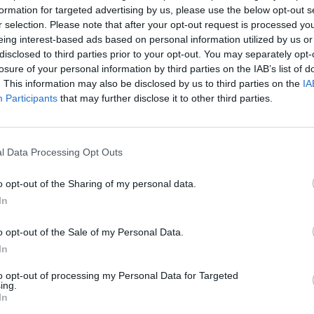
formation for targeted advertising by us, please use the below opt-out s
r selection. Please note that after your opt-out request is processed y
eing interest-based ads based on personal information utilized by us or
disclosed to third parties prior to your opt-out. You may separately opt-
Bertalan MSZP-s képviselőnek adott legújabb válaszából
losure of your personal information by third parties on the IAB’s list of
i Tanácsadó Zrt. házipénztárából loptak a cégvezetők
. This information may also be disclosed by us to third parties on the
IA
zesen az egymilliárd forintot meghaladó értékben. Pol
Participants
that may further disclose it to other third parties.
ig nincs döntés arról, hogy a tranzakciók a bűncsel
l Data Processing Opt Outs
n azt írja, hogy a vizsgálatok során kiderült: a Quaestor Pénzü
ték fel az egymilliárd forintot is meghaladó készpénzt, azt azo
o opt-out of the Sharing of my personal data.
a bűncselekmény elkövetésének részét képezik-e. Polt szerint a
In
yonkimentési kísérletre utaló nyomot is...
o opt-out of the Sale of my Personal Data.
In
ASÓNK!
to opt-out of processing my Personal Data for Targeted
ing.
a portfolio.hu hírarchívumához tartozik, melynek olvasása előf
In
ötött.