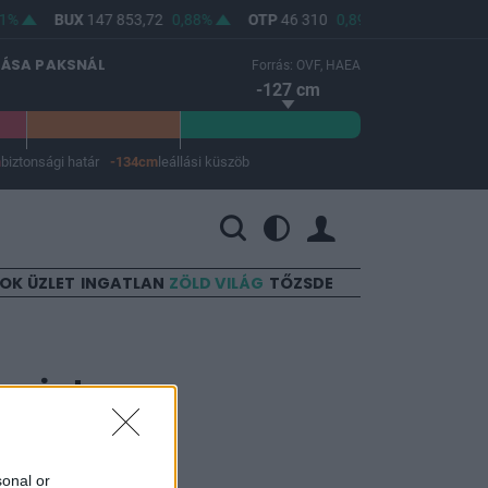
1%
BUX
147 853,72
0,88%
OTP
46 310
0,89%
MOL
4 718
LÁSA PAKSNÁL
Forrás: OVF, HAEA
-127 cm
m
biztonsági határ
-134cm
leállási küszöb
 a leállási küszöb -134 cm.
SOK
ÜZLET
INGATLAN
ZÖLD VILÁG
TŐZSDE
 mint
sonal or