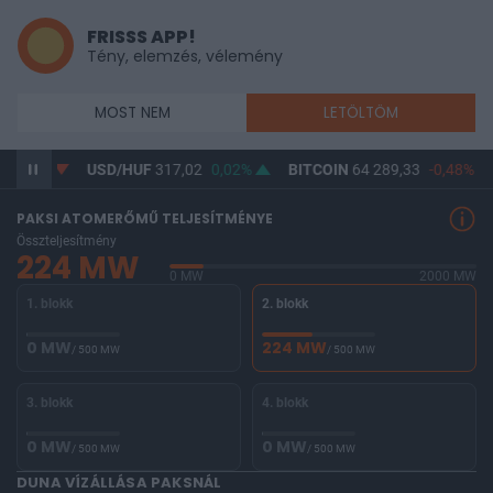
FRISSS APP!
Tény, elemzés, vélemény
MOST NEM
LETÖLTÖM
-0,03%
USD/HUF
317,02
0,02%
BITCOIN
64 289,33
-0,48%
PAKSI ATOMERŐMŰ TELJESÍTMÉNYE
Összteljesítmény
224 MW
0 MW
2000 MW
1. blokk
2. blokk
0 MW
224 MW
/ 500 MW
/ 500 MW
3. blokk
4. blokk
0 MW
0 MW
/ 500 MW
/ 500 MW
DUNA VÍZÁLLÁSA PAKSNÁL