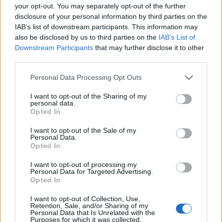
your opt-out. You may separately opt-out of the further
Steve Cohen egy 20 milliárd dolláros alappal akar
disclosure of your personal information by third parties on the
visszatérni a piacra, négy évvel azután, hogy egy
IAB’s list of downstream participants. This information may
bennfentes kereskedési ügy miatt eltiltották a
also be disclosed by us to third parties on the
IAB’s List of
Downstream Participants
that may further disclose it to other
vagyonkezeléstől.
third parties.
Cohen jelenleg 11 milliárd dollár "családi vagyont" kezel és
Personal Data Processing Opt Outs
még kilenc milliárdot akar összegyűjteni külsős
befektetőktől, akiknek a pénzét egészen 2018-ig nem
I want to opt-out of the Sharing of my
personal data.
kezelheti. A portfóliómenedzser egy embere börtönben
Opted In
landolt a bennfentes kereskedési botrány miatt. Ha
valóban sikerül összerakni 20 milliárd dollárt, ezzel az
I want to opt-out of the Sale of my
Personal Data.
Egyesült Államok történelmének legnagyobb vagyonnal...
Opted In
I want to opt-out of processing my
Personal Data for Targeted Advertising.
KEDVES OLVASÓNK!
Opted In
A keresett cikk a portfolio.hu hírarchívumához
I want to opt-out of Collection, Use,
tartozik, melynek olvasása előfizetéses
Retention, Sale, and/or Sharing of my
Personal Data that Is Unrelated with the
regisztrációhoz kötött.
Purposes for which it was collected.