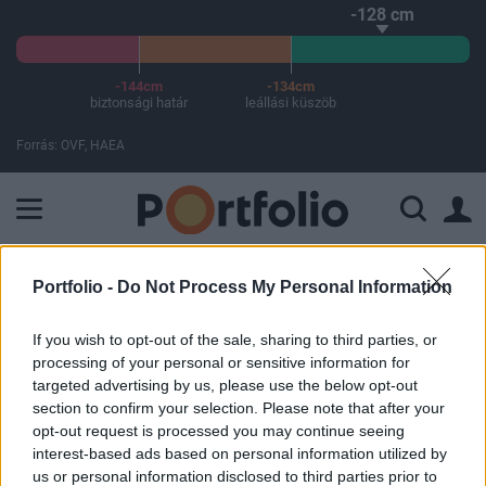
-128 cm
-144cm
-134cm
biztonsági határ
leállási küszöb
Forrás: OVF, HAEA
A Paksi Atomerőmű összteljesítménye 224 MW. A Duna vízállá
ELŐFIZETŐI TARTALOM
Portfolio -
Do Not Process My Personal Information
20 milliárdos alappal tér vissza a
If you wish to opt-out of the sale, sharing to third parties, or
processing of your personal or sensitive information for
bukott vagyonkezelő
targeted advertising by us, please use the below opt-out
section to confirm your selection. Please note that after your
Portfolio
opt-out request is processed you may continue seeing
interest-based ads based on personal information utilized by
2017. június 02. 09:37
us or personal information disclosed to third parties prior to