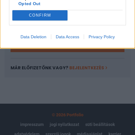
Opted Out
Az előfizetés a következőket tartalmazza:
Portfolio.hu teljes cikkarchívum
CONFIRM
Kötéslisták: BÉT elmúlt 2 év napon belüli
kötéslistái
Data Deletion
Data Access
Privacy Policy
Előfizetés
MÁR ELŐFIZETŐNK VAGY?
BEJELENTKEZÉS
© 2026 Portfolio
impresszum
jogi nyilatkozat
süti beállítások
adatvédelem
szerzői jogok
médiaajánlat
karrier