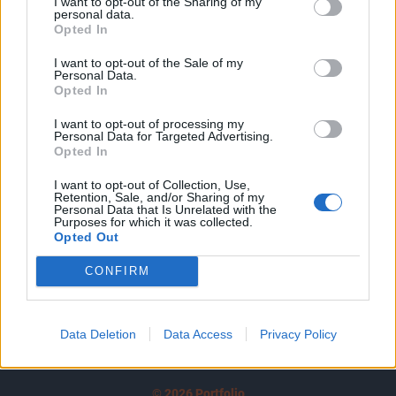
I want to opt-out of the Sharing of my
A keresett cikk a portfolio.hu hírarchívumához
personal data.
tartozik, melynek olvasása előfizetéses
Opted In
regisztrációhoz kötött.
I want to opt-out of the Sale of my
Personal Data.
Az előfizetés a következőket tartalmazza:
Opted In
Portfolio.hu teljes cikkarchívum
I want to opt-out of processing my
Kötéslisták: BÉT elmúlt 2 év napon belüli
Personal Data for Targeted Advertising.
kötéslistái
Opted In
I want to opt-out of Collection, Use,
Előfizetés
Retention, Sale, and/or Sharing of my
Personal Data that Is Unrelated with the
Purposes for which it was collected.
Opted Out
MÁR ELŐFIZETŐNK VAGY?
BEJELENTKEZÉS
CONFIRM
Data Deletion
Data Access
Privacy Policy
© 2026 Portfolio