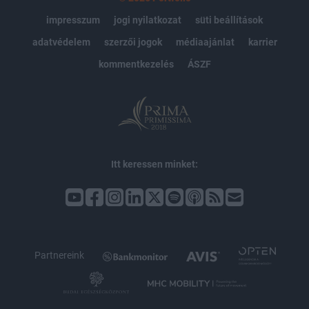
impresszum
jogi nyilatkozat
süti beállítások
adatvédelem
szerzői jogok
médiaajánlat
karrier
kommentkezelés
ÁSZF
Itt keressen minket:
Partnereink