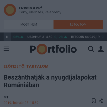
FRISSS APP!
Tény, elemzés, vélemény
MOST NEM
LETÖLTÖM
63,34
0,05%
USD/HUF
314,59
0,12%
BITCOIN
64 949,19
0,1
ELŐFIZETŐI TARTALOM
Beszánthatják a nyugdíjalapokat
Romániában
MTI
2019. február 25. 15:39