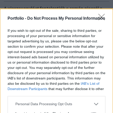
A visszavonulást fontolgatják a román piacról a
nyugdíjrendszer második pillérének nevezett
Portfolio -
Do Not Process My Personal Information
kötelező magánnyugdíj-járulékokat kezelő alapok
a bukaresti kormány "kapzsisági" rendelete miatt
If you wish to opt-out of the sale, sharing to third parties, or
- közölte Valentin Lazea, a román jegybank vezető
processing of your personal or sensitive information for
közgazdásza hétfőn.
targeted advertising by us, please use the below opt-out
section to confirm your selection. Please note that after your
opt-out request is processed you may continue seeing
A szakértő a Bukaresti Értéktőzsdének (BVB) a román
interest-based ads based on personal information utilized by
tőkepiacról rendezett nemzetközi konferenciáján beszélt a
us or personal information disclosed to third parties prior to
bukaresti kormány tavaly december végén váratlanul
your opt-out. You may separately opt-out of the further
meghozott, január elsejétől már hatályos 114-es számú
disclosure of your personal information by third parties on the
sürgősségi rendeletének hatásairól. A bankokra "kapzsisági
IAB’s list of downstream participants. This information may
illetéket", a távközlési- és energiaszektort többletadóval
also be disclosed by us to third parties on the
IAB’s List of
sújtó jogszabály érzékenyen...
Downstream Participants
that may further disclose it to other
third parties.
Personal Data Processing Opt Outs
KEDVES OLVASÓNK!