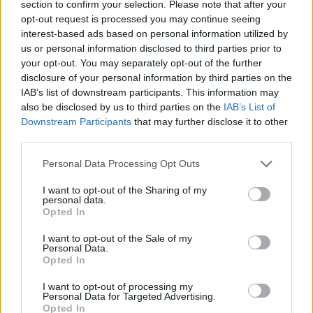
section to confirm your selection. Please note that after your
visszaesése miatt most jelentős bevételektől
opt-out request is processed you may continue seeing
esnek el. Jótékonyan hathat viszont azokra a
interest-based ads based on personal information utilized by
us or personal information disclosed to third parties prior to
vállalatokra a járvány, amelyek digitalizációval,
your opt-out. You may separately opt-out of the further
digitális hitelezéssel, üzenetküldéssel
disclosure of your personal information by third parties on the
foglalkoznak, hosszabb távon pedig az érintéses-
IAB’s list of downstream participants. This information may
és mobilfizetéssel foglalkozó vállalatok is
also be disclosed by us to third parties on the
IAB’s List of
Downstream Participants
that may further disclose it to other
győztesei lehetnek a vészhelyzet miatti fogyasztói
third parties.
trendátalakulásnak. Több tucat fintech egyébként
éppen arra használja a járványt, hogy egy jótékony
Personal Data Processing Opt Outs
felajánlás segítségével betörjön a piacra.
I want to opt-out of the Sharing of my
personal data.
Akiknek nagyon fáj A koronavírus-pánik eddig legjobban a
Opted In
fizetés-feldolgozással foglalkozó fintechcégeket viselte
I want to opt-out of the Sale of my
meg, különösen azokat, amelyek kifejezetten a kkv-
Personal Data.
szektornak nyújtanak ilyen megoldásokat. A legtöbb ilyen
Opted In
fintechcég a kkv-knál végrehajtott kártyás tranzakciókat
I want to opt-out of processing my
marzsolja meg, de akadnak olyan vállalatok is, amelyek
Personal Data for Targeted Advertising.
Opted In
ezen kívül hiteleznek is a kkv-nak. Mivel...