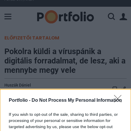
A Paksi Atomerőmű összteljesítménye 224 MW. A Duna vízállá
ELŐFIZETŐI TARTALOM
Pokolra küldi a víruspánik a
digitális forradalmat, de lesz, aki a
mennybe megy vele
Huszák Dániel
2020. március 24. 06:15
Portfolio -
Do Not Process My Personal Information
Néhány fintechcégek komolyan megvisel a
koronavírus-járvány: elsősorban azok a ciklikus,
If you wish to opt-out of the sale, sharing to third parties, or
processing of your personal or sensitive information for
piaccal mozgó diszruptorok járnak rosszul,
targeted advertising by us, please use the below opt-out
melyek a turizmus és a szolgáltatások