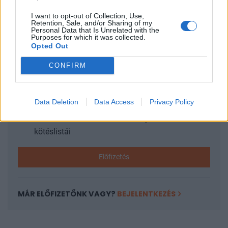
I want to opt-out of Collection, Use,
Retention, Sale, and/or Sharing of my
KEDVES OLVASÓNK!
Personal Data that Is Unrelated with the
Purposes for which it was collected.
Opted Out
A keresett cikk a portfolio.hu hírarchívumához
tartozik, melynek olvasása előfizetéses
CONFIRM
regisztrációhoz kötött.
Az előfizetés a következőket tartalmazza:
Data Deletion
Data Access
Privacy Policy
Portfolio.hu teljes cikkarchívum
Kötéslisták: BÉT elmúlt 2 év napon belüli
kötéslistái
Előfizetés
MÁR ELŐFIZETŐNK VAGY?
BEJELENTKEZÉS