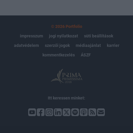
© 2026 Portfolio
impresszum
jogi nyilatkozat
süti beállítások
adatvédelem
szerzői jogok
médiaajánlat
karrier
kommentkezelés
ÁSZF
Itt keressen minket: