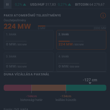
F
366,14
0,2%
USD/HUF
317,83
0,27%
BITCOIN
64 279,67
0,
PAKSI ATOMERŐMŰ TELJESÍTMÉNYE
Összteljesítmény
224 MW
0 MW
2000 MW
1. blokk
2. blokk
0 MW
224 MW
/ 500 MW
/ 500 MW
3. blokk
4. blokk
0 MW
0 MW
/ 500 MW
/ 500 MW
DUNA VÍZÁLLÁSA PAKSNÁL
-127 cm
-144cm
-134cm
biztonsági határ
leállási küszöb
Forrás: OVF, HAEA