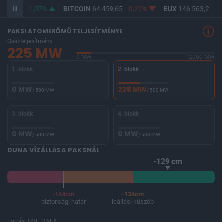
316,43
1,07%
BITCOIN
64 459,65
-0,22%
BUX
146 563,2
-1,
PAKSI ATOMERŐMŰ TELJESÍTMÉNYE
Összteljesítmény
225 MW
0 MW
2000 MW
1. blokk
2. blokk
0 MW
225 MW
/ 500 MW
/ 500 MW
3. blokk
4. blokk
0 MW
0 MW
/ 500 MW
/ 500 MW
DUNA VÍZÁLLÁSA PAKSNÁL
-129 cm
-144cm
-134cm
biztonsági határ
leállási küszöb
Forrás: OVF, HAEA