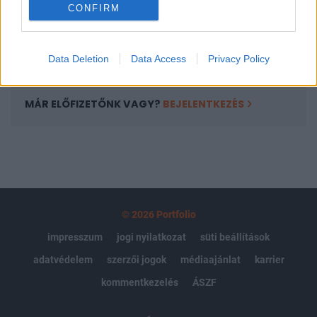
CONFIRM
kötéslistái
Előfizetés
Data Deletion
Data Access
Privacy Policy
MÁR ELŐFIZETŐNK VAGY?
BEJELENTKEZÉS
© 2026 Portfolio
impresszum
jogi nyilatkozat
süti beállítások
adatvédelem
szerzői jogok
médiaajánlat
karrier
kommentkezelés
ÁSZF