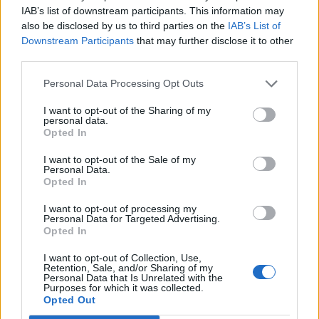
IAB’s list of downstream participants. This information may
iránt.
also be disclosed by us to third parties on the
IAB’s List of
Downstream Participants
that may further disclose it to other
Portfolio Investment Day 2026Október 21-én jön a Portfolio
third parties.
Investment Day 2026, ahol a piac vezető szakértőivel
keressük a választ a befektetőket leginkább foglalkoztató
Personal Data Processing Opt Outs
kérdésekre. Meddig tarthat az AI-rali, kik lehetnek a
I want to opt-out of the Sharing of my
következő évek nyertesei, mire számíthatunk a részvény-,
personal data.
kötvény-, nyersanyag- és kriptopiacokon, és hogyan
Opted In
érdemes portfóliót építeni egy gyorsan változó...
I want to opt-out of the Sale of my
Personal Data.
Opted In
KEDVES OLVASÓNK!
I want to opt-out of processing my
Personal Data for Targeted Advertising.
A keresett cikk a portfolio.hu hírarchívumához
Opted In
tartozik, melynek olvasása előfizetéses
regisztrációhoz kötött.
I want to opt-out of Collection, Use,
Retention, Sale, and/or Sharing of my
Personal Data that Is Unrelated with the
Az előfizetés a következőket tartalmazza:
Purposes for which it was collected.
Opted Out
Portfolio.hu teljes cikkarchívum
Kötéslisták: BÉT elmúlt 2 év napon belüli