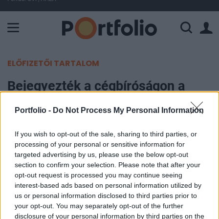
A Paksi Atomerőmű összteljesítménye 225 MW. A Duna vízállá
ELŐFIZETŐI TARTALOM
Bejegyezték a cégbíróságon a
Delta Technologies alaptőke-
Portfolio -
Do Not Process My Personal Information
leszállítását és emelését
If you wish to opt-out of the sale, sharing to third parties, or
Portfolio
processing of your personal or sensitive information for
2021. december 14. 08:54
targeted advertising by us, please use the below opt-out
section to confirm your selection. Please note that after your
opt-out request is processed you may continue seeing
A társaság igazgatósága intézkedik a tőkeemelés
interest-based ads based on personal information utilized by
keretében kibocsátandó új részvények
us or personal information disclosed to third parties prior to
keletkeztetése és azok tőzsdei bevezetéséhez
your opt-out. You may separately opt-out of the further
disclosure of your personal information by third parties on the
szükséges engedélyezési eljárás lefolytatása