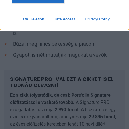
Erről szól még a cikk:
Kávé: gyorsan eldől, folytatódik-e a trend
Data Deletion
Data Access
Privacy Policy
Cukor: a sávból kitörés dönt a hosszútávú képről
is
Búza: még nincs békesség a piacon
Gyapot: ismét mutatják magukat a vevők
SIGNATURE PRO-VAL EZT A CIKKET IS EL
TUDNÁD OLVASNI!
Ez a cikk folytatódik, de csak Portfolio Signature
előfizetéssel olvasható tovább.
A Signature PRO
szolgáltatás havi díja
2 990
forint
. A hozzáférés egy
évre is megvásárolható, amelynek díja
29 845
forint
,
az éves előfizetés keretében tehát 10 havi díjért