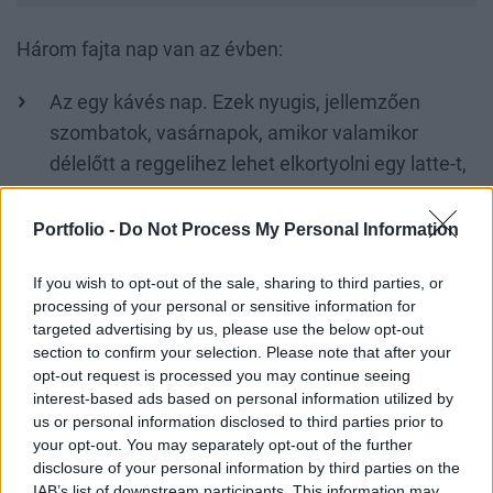
Három fajta nap van az évben:
Az egy kávés nap. Ezek nyugis, jellemzően
szombatok, vasárnapok, amikor valamikor
délelőtt a reggelihez lehet elkortyolni egy latte-t,
gyerekkori nevén tejeskávét.
Portfolio -
Do Not Process My Personal Information
Két kávés nap. Itt már sűrűbb, dolgos
hétköznapokról beszélünk, korán reggel egy
If you wish to opt-out of the sale, sharing to third parties, or
capuccinoval, délután pedig egy ristrettoval.
processing of your personal or sensitive information for
targeted advertising by us, please use the below opt-out
Három kávés nap. Ez a legritkább esetben fordul
section to confirm your selection. Please note that after your
elő, amikor elöntik az embert a teendők, és akár
opt-out request is processed you may continue seeing
interest-based ads based on personal information utilized by
éjszakába nyúlóan kell befejezni egy-egy
us or personal information disclosed to third parties prior to
határidős munkát. Ilyenkor az ember
your opt-out. You may separately opt-out of the further
legszívesebben maga mellé készítene az
disclosure of your personal information by third parties on the
IAB’s list of downstream participants. This information may