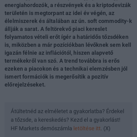
energiahordozók, a részvények és a kriptodevizák
területén is megtorpant az idei év végén, az
élelmiszerek és általában az ún. soft commodity-k
állják a sarat. A feltörekvő piaci kereslet
folyamatos vételi erőt ígér a határidős tőzsdéken
is, miközben a már pozíciókban lévőknek sem kell
igazán félnie az inflációtól, hiszen alapvető
termékekről van szó. A trend továbbra is erős
ezeken a piacokon és a technikai elemzésben jól
ismert formációk is megerősítik a pozitív
előrejelzéseket.
Átültetnéd az elméletet a gyakorlatba? Érdekel
a tőzsde, a kereskedés? Kezd el a gyakorlást!
HF Markets demószámla
letöltése itt
. (X)