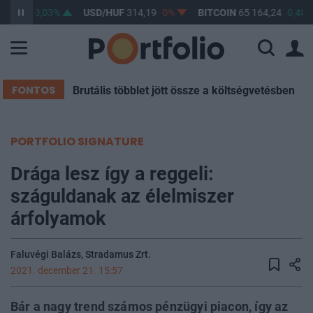
63,29
0,03%
USD/HUF
314,19
0%
BITCOIN
65 164,24
0,48%
FONTOS
Brutális többlet jött össze a költségvetésben
PORTFOLIO SIGNATURE
Drága lesz így a reggeli:
száguldanak az élelmiszer
árfolyamok
Faluvégi Balázs, Stradamus Zrt.
2021. december 21. 15:57
Bár a nagy trend számos pénzügyi piacon, így az