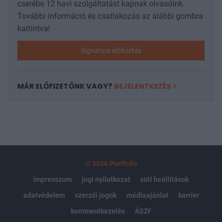
cserébe 12 havi szolgáltatást kapnak olvasóink.
További információ és csatlakozás az alábbi gombra
kattintva!
Signature előfizetés
MÁR ELŐFIZETŐNK VAGY?
BEJELENTKEZÉS
© 2026 Portfolio
impresszum
jogi nyilatkozat
süti beállítások
adatvédelem
szerzői jogok
médiaajánlat
karrier
kommentkezelés
ÁSZF