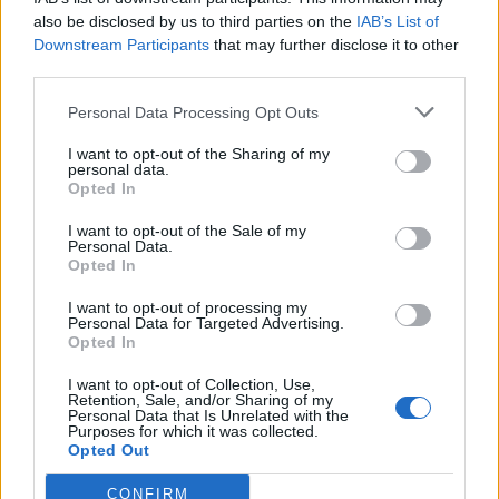
íróasztalra egy vödör feketét amerikai módra, de
also be disclosed by us to third parties on the
IAB’s List of
talán három jól időzített espressoval is beéri.
Downstream Participants
that may further disclose it to other
third parties.
Akármilyen nap is van tehát, a kávé nem maradhat
el.
A fekete ital és annak alapanyaga olyannyira
Personal Data Processing Opt Outs
alapvető termék, hogy a világ lakosságának közel
I want to opt-out of the Sharing of my
personal data.
40%-a fogyasztja ezt hozzám hasonlóan napi
Opted In
rendszerességgel. A fejlett országokban pedig ez az
I want to opt-out of the Sale of my
arány jóval magasabb, például az Egyesült
Personal Data.
Opted In
Államokban három emberből kettő teszi ugyanezt,
de az élen Hollandia és a Skandináv országok járnak,
I want to opt-out of processing my
Personal Data for Targeted Advertising.
itt éves szinten egy főre számítva akár 10 kg
Opted In
kávébab feldolgozása is megtörténi. Így vélhetően
I want to opt-out of Collection, Use,
könnyebb elviselni a hidegebb, szürkés időjárást is.
Retention, Sale, and/or Sharing of my
Personal Data that Is Unrelated with the
A növekedés azonban már érthető módon nem
Purposes for which it was collected.
Opted Out
ezeken a piacokon történik, hanem
CONFIRM