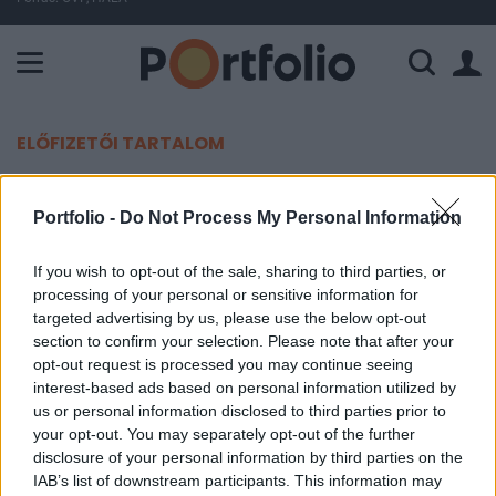
A Paksi Atomerőmű összteljesítménye 225 MW. A Duna vízállá
ELŐFIZETŐI TARTALOM
Sosem látott nyugdíjreformot
Portfolio -
Do Not Process My Personal Information
jelentett be Kína
If you wish to opt-out of the sale, sharing to third parties, or
Portfolio
processing of your personal or sensitive information for
2022. április 21. 13:19
targeted advertising by us, please use the below opt-out
section to confirm your selection. Please note that after your
opt-out request is processed you may continue seeing
Azzal, hogy egyre nagyobb terhet ró az államra az
interest-based ads based on personal information utilized by
öregedő társadalom és a nyugdíjak fedezete, a
us or personal information disclosed to third parties prior to
kínai kormány új nyugdíjreformot jelentett be –
your opt-out. You may separately opt-out of the further
számol be a hírről a Reuters.
disclosure of your personal information by third parties on the
IAB’s list of downstream participants. This information may