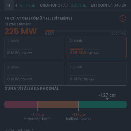
UF
366,04
0,17%
USD/HUF
317,7
0,23%
BITCOIN
64 340,29
0
PAKSI ATOMERŐMŰ TELJESÍTMÉNYE
Összteljesítmény
225 MW
0 MW
2000 MW
1. blokk
2. blokk
0 MW
225 MW
/ 500 MW
/ 500 MW
3. blokk
4. blokk
0 MW
0 MW
/ 500 MW
/ 500 MW
DUNA VÍZÁLLÁSA PAKSNÁL
-127 cm
-144cm
-134cm
biztonsági határ
leállási küszöb
Forrás: OVF, HAEA