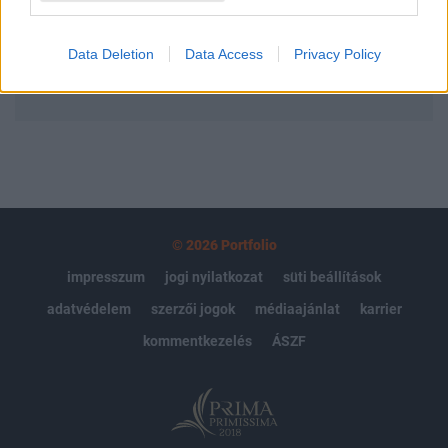
Előfizetés
Data Deletion
Data Access
Privacy Policy
MÁR ELŐFIZETŐNK VAGY?
BEJELENTKEZÉS
© 2026 Portfolio
impresszum
jogi nyilatkozat
süti beállítások
adatvédelem
szerzői jogok
médiaajánlat
karrier
kommentkezelés
ÁSZF