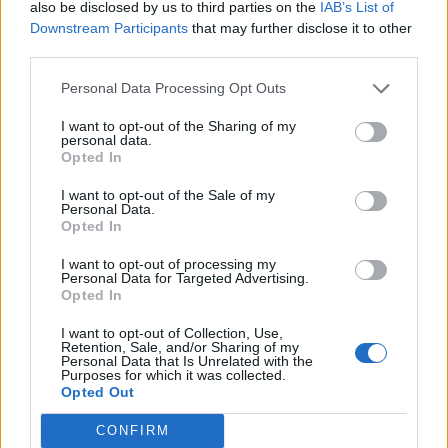
Lényegében a magánnyugdíjrendszer pillérét vezeti be Kína
also be disclosed by us to third parties on the
IAB’s List of
Downstream Participants
that may further disclose it to other
azzal, hogy a kínai munkavállalók ezentúl nagyobb
third parties.
összegekkel is kiegészíthetik a nyugdíjszámlákon lévő
megtakarításaikat. A döntés értelmében a munkavállalók
Personal Data Processing Opt Outs
évente legfeljebb 12 000 jüan (1860 dollár) összeggel
I want to opt-out of the Sharing of my
járulhatnak hozzá nyugdíjalapjukhoz az új rendszer
personal data.
keretében, amelyet egyéves kísérleti jelleggel...
Opted In
I want to opt-out of the Sale of my
Personal Data.
KEDVES OLVASÓNK!
Opted In
A keresett cikk a portfolio.hu hírarchívumához
I want to opt-out of processing my
tartozik, melynek olvasása előfizetéses
Personal Data for Targeted Advertising.
Opted In
regisztrációhoz kötött.
I want to opt-out of Collection, Use,
Az előfizetés a következőket tartalmazza:
Retention, Sale, and/or Sharing of my
Personal Data that Is Unrelated with the
Portfolio.hu teljes cikkarchívum
Purposes for which it was collected.
Kötéslisták: BÉT elmúlt 2 év napon belüli
Opted Out
kötéslistái
CONFIRM