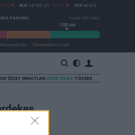
,08%
BUX
147 891,21
-0,13%
OTP
46 610
-0,3%
MOL
4 66
LÁSA PAKSNÁL
Forrás: OVF, HAEA
-130 cm
m
biztonsági határ
-134cm
leállási küszöb
 a leállási küszöb -134 cm.
SOK
ÜZLET
INGATLAN
ZÖLD VILÁG
TŐZSDE
érdekes
sainál