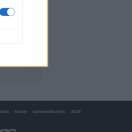
ánlat
karrier
kommentkezelés
ÁSZF