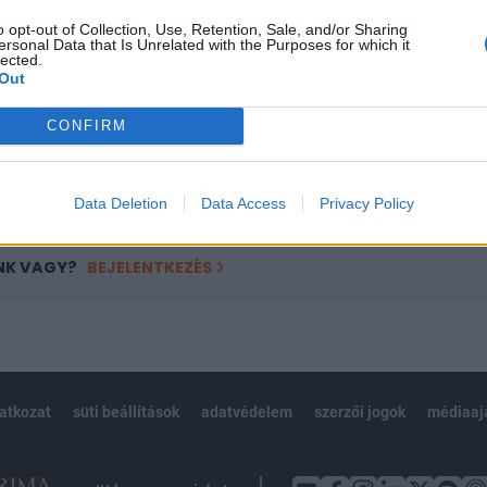
ötött.
o opt-out of Collection, Use, Retention, Sale, and/or Sharing
ersonal Data that Is Unrelated with the Purposes for which it
övetkezőket tartalmazza:
lected.
Out
 teljes cikkarchívum
 BÉT elmúlt 2 év napon belüli
CONFIRM
Előfizetés
Data Deletion
Data Access
Privacy Policy
NK VAGY?
BEJELENTKEZÉS
latkozat
süti beállítások
adatvédelem
szerzői jogok
médiaaj