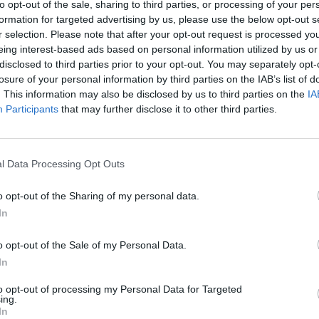
to opt-out of the sale, sharing to third parties, or processing of your per
formation for targeted advertising by us, please use the below opt-out s
00
r selection. Please note that after your opt-out request is processed y
eing interest-based ads based on personal information utilized by us or
azai bankok állampapír-kereslete augusztusban sem, 
disclosed to third parties prior to your opt-out. You may separately opt-
losure of your personal information by third parties on the IAB’s list of
illiárd forinttal tudnák a bankszektor egészében csök
. This information may also be disclosed by us to third parties on the
IA
at a hitelintézetek, miután a teljes állampapír-állomán
Participants
that may further disclose it to other third parties.
ány. Mindeközben a magyar lakosság által tartott befe
b mint 1600 milliárd forinttal nőtt idén úgy, hogy az i
sleti adatokat produkálta a szektor.
l Data Processing Opt Outs
ment Day 2026Ismét jön a Portfolio szűk körű, exkluzív meetup
o opt-out of the Sharing of my personal data.
résztvevői számára! Kíváncsi vagy, melyek lesznek a 2027-es bef
In
egtakarítási trendek? Itt az egyedülálló lehetőség az exkluzív 
egfontosabb trendek és várakozások egy helyen, kötetlenül, őszin
o opt-out of the Sale of my Personal Data.
In
ASÓNK!
to opt-out of processing my Personal Data for Targeted
ing.
a portfolio.hu hírarchívumához tartozik, melynek olvasása előf
In