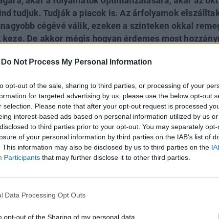
ágára, akár a folyamatok optimalizálására, akár az ok
d tudjuk. Tudják a piacok is. Az árfolyamok elszálltak
egnagyobb cégévé válik, ezeken a szinteken okkal reme
k keze. De akkor mégis hogyan érdemes most hozzányú
unk egy izgalmas lehetőséget. Hasonló témákkal is fo
-
Do Not Process My Personal Information
tfolio Investment Day 2024 konferenciánkon, amelyen 
 ingyenes. Jelentkezés és regisztráció itt.
to opt-out of the sale, sharing to third parties, or processing of your per
formation for targeted advertising by us, please use the below opt-out s
r selection. Please note that after your opt-out request is processed y
VESTMENT DAY 2024
eing interest-based ads based on personal information utilized by us or
ai elnök, kifutnak a magas hozamú állampapírok, egyre alacso
disclosed to third parties prior to your opt-out. You may separately opt-
a kérdés: mibe érdemes most befektetni? A kérdésre profi szak
losure of your personal information by third parties on the IAB’s list of
tetési ötleteket, november 6-án jön a Portfolio Investment Day 
. This information may also be disclosed by us to third parties on the
IA
zni!
Participants
that may further disclose it to other third parties.
lentkezés
l Data Processing Opt Outs
lni a mesterséges intelligenciával
o opt-out of the Sharing of my personal data.