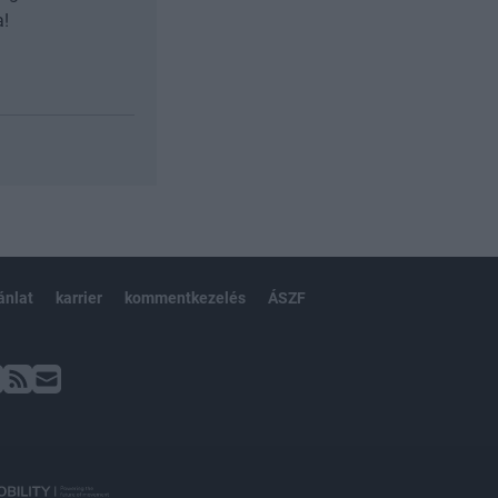
a!
ánlat
karrier
kommentkezelés
ÁSZF