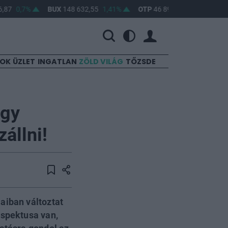
,87
0,7%
BUX
148 632,55
1,41%
OTP
46 890
2,16%
MOL
SOK
ÜZLET
INGATLAN
ZÖLD VILÁG
TŐZSDE
egy
állni!
aiban változtat
aspektusa van,