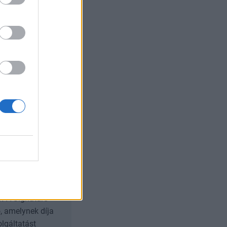
gencia:
kis
ól alkotott
t. Egy szó mint
L.
Nvidia árfolyama
últ három
b.
A Signature
, amelynek díja
olgáltatást