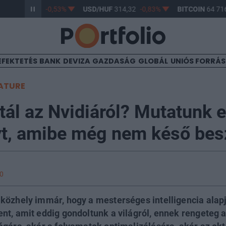
/HUF
363,47
-0,53%
USD/HUF
314,32
-0,83%
BITCOIN
64 716
EFEKTETÉS
BANK
DEVIZA
GAZDASÁG
GLOBÁL
UNIÓS FORRÁ
ATURE
ál az Nvidiáról? Mutatunk 
t, amibe még nem késő besz
00
közhely immár, hogy a mesterséges intelligencia alapj
nt, amit eddig gondoltunk a világról, ennek rengeteg 