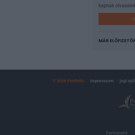
kapnak olvasóink
S
MÁR ELŐFIZETŐ
© 2026 Portfolio
impresszum
jogi nyi
Partnereink