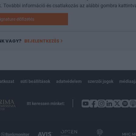
. További információ és csatlakozás az alábbi gombra kattintv
ignature előfizetés
NK VAGY?
BEJELENTKEZÉS
latkozat
süti beállítások
adatvédelem
szerzői jogok
médiaaj
Itt keressen minket: