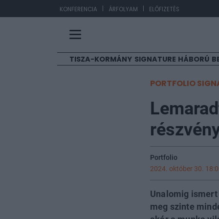
|
|
EUR
KONFERENCIA
ÁRFOLYAM
ELŐFIZETÉS
TISZA-KORMÁNY
SIGNATURE
HÁBORÚ
B
PORTFOLIO SIGN
Lemaradt
részvény
Portfolio
2024. október 30. 18:
Unalomig ismert 
meg szinte minde