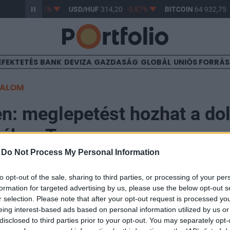
F
363,17
-0,61%
USD/HUF
314,20
-0,87%
BITCOIN
64 932,75
EFEKTETÉS
BANK
DEVIZA
GAZDASÁG
GLOBÁL
UNIÓS FORRÁ
TALOM
en: meglepetést hozhat a dol
mában Trump
-
Do Not Process My Personal Information
n Alapkezelő
:30
to opt-out of the sale, sharing to third parties, or processing of your per
formation for targeted advertising by us, please use the below opt-out s
r selection. Please note that after your opt-out request is processed y
nlók" sorozatunk keretében minden hónapban arról kér
eing interest-based ads based on personal information utilized by us or
ogyan állítanának össze egy közepes kockázatvállalás
disclosed to third parties prior to your opt-out. You may separately opt-