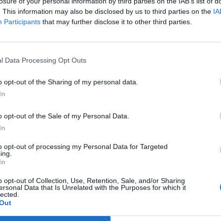
ellportfóliót. Az alábbiakban a Raiffeisen Alapkezelő í
losure of your personal information by third parties on the IAB’s list of
. This information may also be disclosed by us to third parties on the
IA
t Day 2026Október 21-én jön a Portfolio Investment Day 2026, a
Participants
that may further disclose it to other third parties.
k a választ a befektetőket leginkább foglalkoztató kérdésekre. M
 következő évek nyertesei, mire számíthatunk a részvény-, kötvény
ogyan érdemes portfóliót építeni egy gyorsan változó...
l Data Processing Opt Outs
o opt-out of the Sharing of my personal data.
ASÓNK!
In
a portfolio.hu hírarchívumához tartozik, melynek olvasása előf
o opt-out of the Sale of my Personal Data.
ötött.
In
övetkezőket tartalmazza:
to opt-out of processing my Personal Data for Targeted
 teljes cikkarchívum
ing.
 BÉT elmúlt 2 év napon belüli
In
o opt-out of Collection, Use, Retention, Sale, and/or Sharing
ersonal Data that Is Unrelated with the Purposes for which it
lected.
Előfizetés
Out