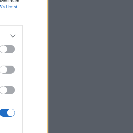
rását olvashatják:
 downstream
B’s List of
hol a piac vezető
eddig tarthat az AI-
-, nyersanyag- és
izetéses