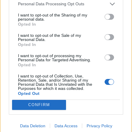
érdemes portfóliót építeni egy gyorsan változó...
Personal Data Processing Opt Outs
I want to opt-out of the Sharing of my
KEDVES OLVASÓNK!
personal data.
Opted In
A keresett cikk a portfolio.hu hírarchívumához
I want to opt-out of the Sale of my
tartozik, melynek olvasása előfizetéses
Personal Data.
Opted In
regisztrációhoz kötött.
Az előfizetés a következőket tartalmazza:
I want to opt-out of processing my
Personal Data for Targeted Advertising.
Portfolio.hu teljes cikkarchívum
Opted In
Kötéslisták: BÉT elmúlt 2 év napon belüli
I want to opt-out of Collection, Use,
kötéslistái
Retention, Sale, and/or Sharing of my
Personal Data that Is Unrelated with the
Purposes for which it was collected.
Előfizetés
Opted Out
CONFIRM
MÁR ELŐFIZETŐNK VAGY?
BEJELENTKEZÉS
Data Deletion
Data Access
Privacy Policy