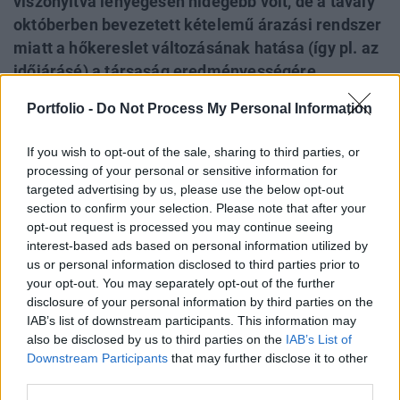
viszonyítva lényegesen hidegebb volt, de a tavaly
októberben bevezetett kételemű árazási rendszer
miatt a hőkereslet változásának hatása (így pl. az
időjárásé) a társaság eredményességére
minimálisra csökkent. A lényeg: elsősorban a
Portfolio -
Do Not Process My Personal Information
miskolci harmadik termelőkút elindításának
köszönhetően a PannErgy rekord szintű, a
If you wish to opt-out of the sale, sharing to third parties, or
bázisidőszak hőértékesítését és az időszakos
processing of your personal or sensitive information for
tervet is meghaladó hőértékesítést realizált, a
targeted advertising by us, please use the below opt-out
section to confirm your selection. Please note that after your
vállalat a januárban közölt EBITDA terv
opt-out request is processed you may continue seeing
tartományának várható teljesülését fenntartja.
interest-based ads based on personal information utilized by
us or personal information disclosed to third parties prior to
Portfolio Investment Day 2026Október 21-én jön a Portfolio
your opt-out. You may separately opt-out of the further
Investment Day 2026, ahol a piac vezető szakértőivel
disclosure of your personal information by third parties on the
keressük a választ a befektetőket leginkább foglalkoztató
IAB’s list of downstream participants. This information may
kérdésekre. Meddig tarthat az AI-rali, kik lehetnek a
also be disclosed by us to third parties on the
IAB’s List of
következő évek nyertesei, mire számíthatunk a részvény-,
Downstream Participants
that may further disclose it to other
third parties.
kötvény-, nyersanyag- és kriptopiacokon, és hogyan