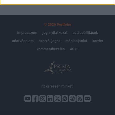
© 2026 Portfolio
impresszum
jogi nyilatkozat
süti beállítások
adatvédelem
szerzői jogok
médiaajánlat
karrier
kommentkezelés
ÁSZF
Itt keressen minket: