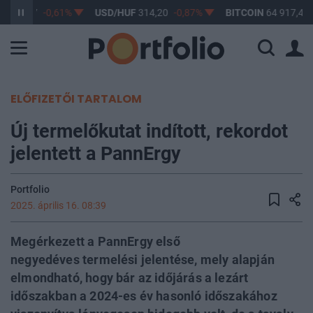
F
363,17
-0,61%
USD/HUF
314,20
-0,87%
BITCOIN
64 917,43
ELŐFIZETŐI TARTALOM
Új termelőkutat indított, rekordot
jelentett a PannErgy
Portfolio
2025. április 16. 08:39
Megérkezett a PannErgy első
negyedéves termelési jelentése, mely alapján
elmondható, hogy bár az időjárás a lezárt
időszakban a 2024-es év hasonló időszakához