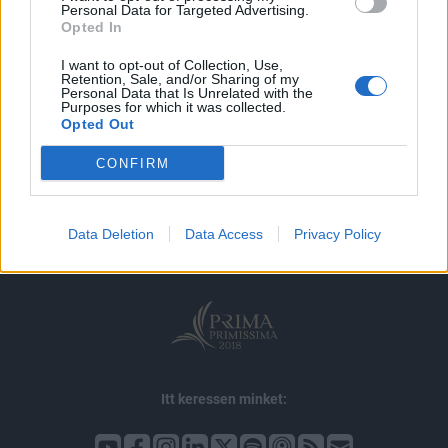
MÁR ELŐFIZETŐNK VAGY?
BEJELENTKEZÉS
Personal Data for Targeted Advertising.
Opted In
I want to opt-out of Collection, Use,
Retention, Sale, and/or Sharing of my
Personal Data that Is Unrelated with the
Purposes for which it was collected.
Opted Out
© 2026 Portfolio
CONFIRM
impresszum
jogi nyilatkozat
süti beállítások
adatvédelem
szerzői jogok
médiaajánlat
karrier
Data Deletion
Data Access
Privacy Policy
kommentkezelés
ÁSZF
Itt keressen minket: