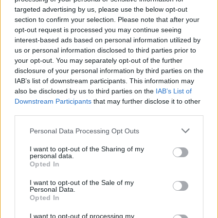
részvényárfolyamokban megjelenô rendkívül gyors
targeted advertising by us, please use the below opt-out
növekedési várakozások egyfajta paradox helyzetet
section to confirm your selection. Please note that after your
opt-out request is processed you may continue seeing
eredményeztek az amerikai...
interest-based ads based on personal information utilized by
us or personal information disclosed to third parties prior to
your opt-out. You may separately opt-out of the further
KEDVES OLVASÓNK!
disclosure of your personal information by third parties on the
A keresett cikk a portfolio.hu hírarchívumához
IAB’s list of downstream participants. This information may
also be disclosed by us to third parties on the
IAB’s List of
tartozik, melynek olvasása előfizetéses
Downstream Participants
that may further disclose it to other
regisztrációhoz kötött.
third parties.
Az előfizetés a következőket tartalmazza:
Personal Data Processing Opt Outs
Portfolio.hu teljes cikkarchívum
Kötéslisták: BÉT elmúlt 2 év napon belüli
I want to opt-out of the Sharing of my
personal data.
kötéslistái
Opted In
I want to opt-out of the Sale of my
Előfizetés
Personal Data.
Opted In
I want to opt-out of processing my