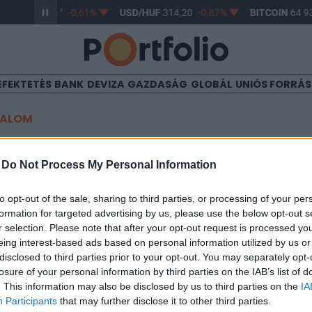
R/HUF
363,17
-0,61%
USD/HUF
314,20
-0,87%
BITCOIN
64 93
EFEKTETÉS
BANK
DEVIZA
GAZDASÁG
GLOBÁL
UNIÓS FORRÁ
TALOM
2 jelű Kincstári Takarékköt
-
Do Not Process My Personal Information
 árfolyama
to opt-out of the sale, sharing to third parties, or processing of your per
formation for targeted advertising by us, please use the below opt-out s
r selection. Please note that after your opt-out request is processed y
6
eing interest-based ads based on personal information utilized by us or
disclosed to third parties prior to your opt-out. You may separately opt-
losure of your personal information by third parties on the IAB’s list of
tól március 2-ig jegyzésre meghirdetett 2004/T2 jelű Kincstári 
. This information may also be disclosed by us to third parties on the
IA
 101.10%, a lejáratkori elérhető éves hozama 8,65%.A jelen írás
Participants
that may further disclose it to other third parties.
dásnak vagy befektetési ajánlásnak. Részletes jogi információ