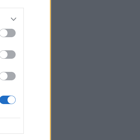
izetéses