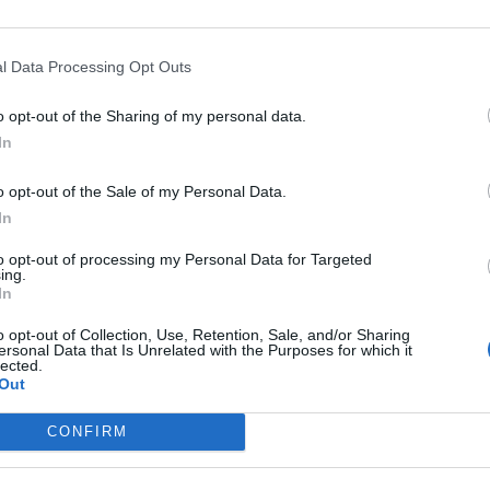
ASÓNK!
l Data Processing Opt Outs
a portfolio.hu hírarchívumához tartozik, melynek olvasása előf
o opt-out of the Sharing of my personal data.
ötött.
In
övetkezőket tartalmazza:
o opt-out of the Sale of my Personal Data.
 teljes cikkarchívum
In
 BÉT elmúlt 2 év napon belüli
to opt-out of processing my Personal Data for Targeted
ing.
In
Előfizetés
o opt-out of Collection, Use, Retention, Sale, and/or Sharing
ersonal Data that Is Unrelated with the Purposes for which it
lected.
Out
NK VAGY?
BEJELENTKEZÉS
CONFIRM