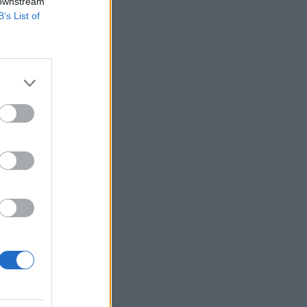
 downstream
B’s List of
ult, az elfogadott
t kétszeresen múlta
l befektetési
izetéses