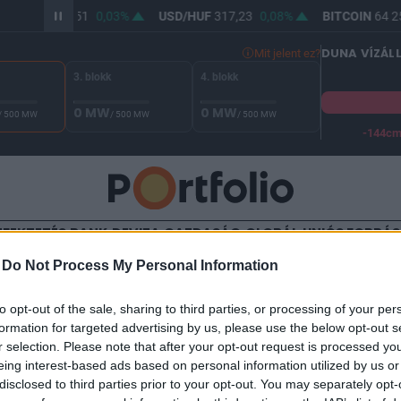
UR/HUF
365,51
0,03%
USD/HUF
317,23
0,08%
BITCOIN
64 25
DUNA VÍZÁL
Mit jelent ez?
3. blokk
4. blokk
0 MW
0 MW
/ 500 MW
/ 500 MW
/ 500 MW
-144c
A Duna vízállása Paksnál -127 cm. A biztonsági határ -144 cm,
EFEKTETÉS
BANK
DEVIZA
GAZDASÁG
GLOBÁL
UNIÓS FORRÁ
-
Do Not Process My Personal Information
TALOM
to opt-out of the sale, sharing to third parties, or processing of your per
vényaukció, átlaghozam: 1
formation for targeted advertising by us, please use the below opt-out s
r selection. Please note that after your opt-out request is processed y
eing interest-based ads based on personal information utilized by us or
disclosed to third parties prior to your opt-out. You may separately opt-
15:36