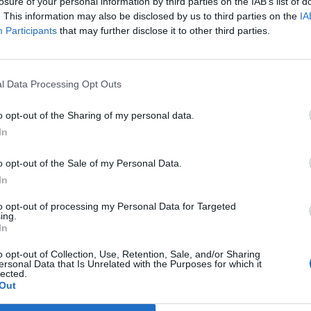
losure of your personal information by third parties on the IAB’s list of
. This information may also be disclosed by us to third parties on the
IA
 hónapos MNB kötvény aukción az átlagos hozam 10.81%-on alak
Participants
that may further disclose it to other third parties.
85% között mozogtak. A kínálat 94 milliárdos összege több min
ékesített mennyiség 45 milliárdos értékét.A jelen írás nem minősü
befektetési ajánlásnak. Részletes jogi információ...
l Data Processing Opt Outs
o opt-out of the Sharing of my personal data.
ASÓNK!
In
a portfolio.hu hírarchívumához tartozik, melynek olvasása előf
o opt-out of the Sale of my Personal Data.
ötött.
In
övetkezőket tartalmazza:
to opt-out of processing my Personal Data for Targeted
 teljes cikkarchívum
ing.
 BÉT elmúlt 2 év napon belüli
In
o opt-out of Collection, Use, Retention, Sale, and/or Sharing
ersonal Data that Is Unrelated with the Purposes for which it
lected.
Előfizetés
Out