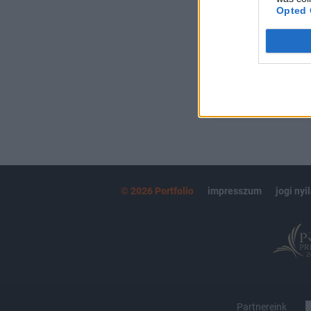
Opted 
kötéslistái
MÁR ELŐFIZETŐ
© 2026 Portfolio
impresszum
jogi nyi
Partnereink