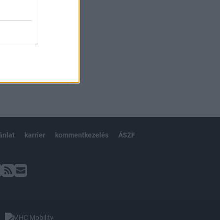
ánlat
karrier
kommentkezelés
ÁSZF