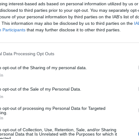
eing interest-based ads based on personal information utilized by us or
disclosed to third parties prior to your opt-out. You may separately opt-
51
losure of your personal information by third parties on the IAB’s list of
. This information may also be disclosed by us to third parties on the
IA
időben csökkentek a hozamok az állampapírok másod
Participants
that may further disclose it to other third parties.
 kamatvágásokat áraz.
 éves futamidőnél volt a legjelentősebb 83 bp-tal. A 3 éves f
l Data Processing Opt Outs
tal csökkent a referenciahozam.A mai 3 hónapos diszkont kinc
nt névértékben érkezett ajánlat, melyből 35 milliárdot fogadott 
o opt-out of the Sharing of my personal data.
ukción kialakult átlaghozam 11.82 százalék. A forint...
In
o opt-out of the Sale of my Personal Data.
ASÓNK!
In
a portfolio.hu hírarchívumához tartozik, melynek olvasása előf
to opt-out of processing my Personal Data for Targeted
ötött.
ing.
In
övetkezőket tartalmazza:
 teljes cikkarchívum
o opt-out of Collection, Use, Retention, Sale, and/or Sharing
ersonal Data that Is Unrelated with the Purposes for which it
 BÉT elmúlt 2 év napon belüli
lected.