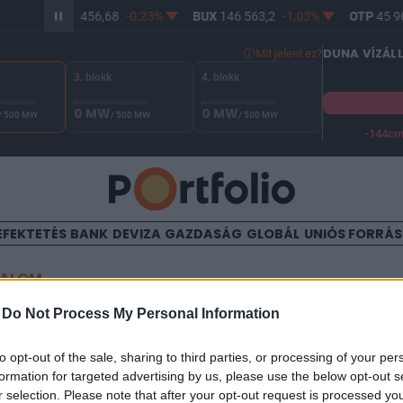
BITCOIN
64 456,68
-0,23%
BUX
146 563,2
-1,03%
OTP
45 90
DUNA VÍZÁL
Mit jelent ez?
3. blokk
4. blokk
0 MW
0 MW
/ 500 MW
/ 500 MW
/ 500 MW
-144c
A Duna vízállása Paksnál -129 cm. A biztonsági határ -144 cm,
EFEKTETÉS
BANK
DEVIZA
GAZDASÁG
GLOBÁL
UNIÓS FORRÁ
TALOM
-
Do Not Process My Personal Information
s hozamcsökkenés (20-80 b
ősödéssel
to opt-out of the sale, sharing to third parties, or processing of your per
formation for targeted advertising by us, please use the below opt-out s
r selection. Please note that after your opt-out request is processed y