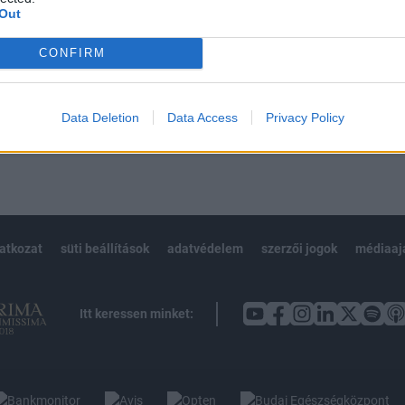
Out
CONFIRM
Előfizetés
Data Deletion
Data Access
Privacy Policy
NK VAGY?
BEJELENTKEZÉS
latkozat
süti beállítások
adatvédelem
szerzői jogok
médiaaj
Itt keressen minket: