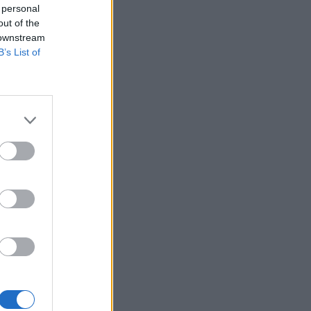
 personal
out of the
 downstream
B’s List of
piacán. A piac
utamidőben 42
stárjegy aukcióra
el az Államadósság
izetéses