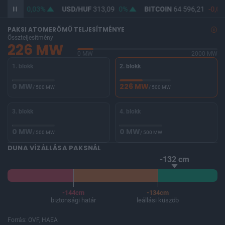
361,84
0,03%
USD/HUF
313,09
0%
BITCOIN
64 596,21
-0,01
PAKSI ATOMERŐMŰ TELJESÍTMÉNYE
Összteljesítmény
226 MW
0 MW
2000 MW
1. blokk
2. blokk
0 MW
226 MW
/ 500 MW
/ 500 MW
3. blokk
4. blokk
0 MW
0 MW
/ 500 MW
/ 500 MW
DUNA VÍZÁLLÁSA PAKSNÁL
-132 cm
-144cm
-134cm
biztonsági határ
leállási küszöb
Forrás: OVF, HAEA