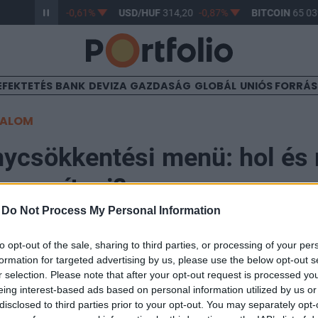
/HUF
363,17
-0,61%
USD/HUF
314,20
-0,87%
BITCOIN
65 039
EFEKTETÉS
BANK
DEVIZA
GAZDASÁG
GLOBÁL
UNIÓS FORRÁ
TALOM
ycsökkentési menü: hol és
gszorítani?
-
Do Not Process My Personal Information
3
to opt-out of the sale, sharing to third parties, or processing of your per
formation for targeted advertising by us, please use the below opt-out s
r selection. Please note that after your opt-out request is processed y
 Központjának szakértői negyedéves makrogazdasági
eing interest-based ads based on personal information utilized by us or
alkoznak az államháztartási hiány csökkentésének le
disclosed to third parties prior to your opt-out. You may separately opt-