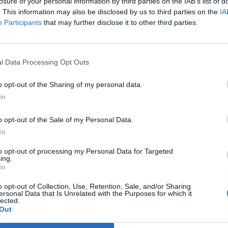
e ezek egyenlegre gyakorolt hatásával.
losure of your personal information by third parties on the IAB’s list of
. This information may also be disclosed by us to third parties on the
IA
?. "A következő kormány várható gazdasági intézkedéseit ma m
Participants
that may further disclose it to other third parties.
egutóbbi elemzésünkben azt írtuk, hogy a következő időszakban a
obb hatással lesz a gazdasági szereplők döntéseit befolyásoló
kozásokra. Ez olyannyira igaz, hogy az új kormány megalakulás
l Data Processing Opt Outs
o opt-out of the Sharing of my personal data.
ASÓNK!
In
a portfolio.hu hírarchívumához tartozik, melynek olvasása előf
o opt-out of the Sale of my Personal Data.
ötött.
In
övetkezőket tartalmazza:
to opt-out of processing my Personal Data for Targeted
 teljes cikkarchívum
ing.
 BÉT elmúlt 2 év napon belüli
In
o opt-out of Collection, Use, Retention, Sale, and/or Sharing
ersonal Data that Is Unrelated with the Purposes for which it
lected.
Előfizetés
Out